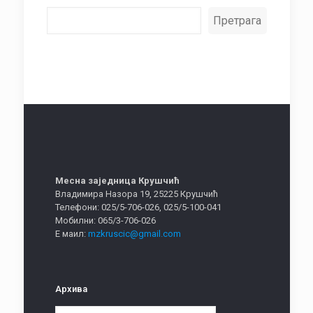
Претрага
Месна заједница Крушчић
Владимира Назора 19, 25225 Крушчић
Телефони: 025/5-706-026, 025/5-100-041
Мобилни: 065/3-706-026
Е маил:
mzkruscic@gmail.com
Архива
Архива