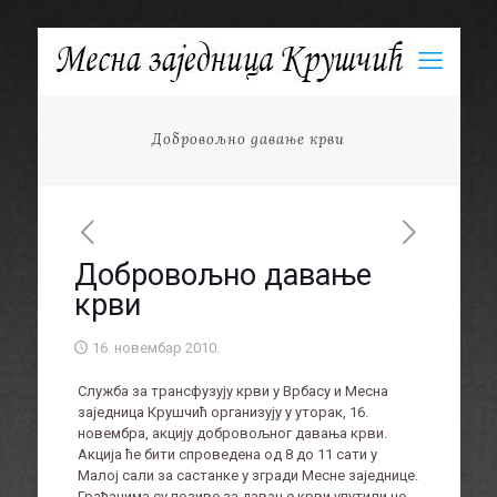
Добровољно давање крви
Добровољно давање
крви
16. новембар 2010.
Служба за трансфузују крви у Врбасу и Месна
заједница Крушчић организују у уторак, 16.
новембра, акцију добровољног давања крви.
Акција ће бити спроведена од 8 до 11 сати у
Малој сали за састанке у згради Месне заједнице.
Грађанима су позиве за давање крви упутили не