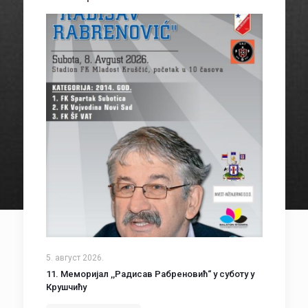
5. август 2026.
11. Меморијал ,,Радисав Рабреновић“ у суботу у
Крушчићу