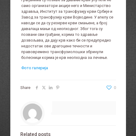
само организатори акције него и Министарство
здравља, Институт за трансфузију крви Србије и
Завод за трансфузију крви Војводине. У апелу се
наводи се да су резерве крви смањене, а број
давалаца мањи од неопходног. Због тога су
позвани сви грађани, којима то здравље
дозвољава, да дају крв како би се предупредио
недостатак ове драгоцене течности и
правовремено трансфузиолошки збринули
болесници којима је крв неопходна за лечење.
Фото галерија
Share
0
Related posts