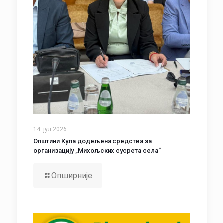
14. јул 2026.
Општини Кула додељена средства за
организацију „Михољских сусрета села“
Опширније