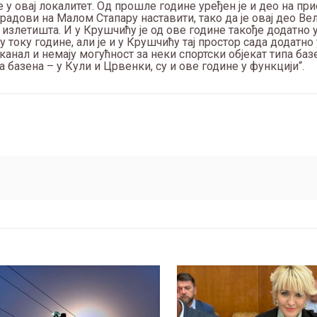
у овај локалитет. Од прошле године уређен је и део на пр
радови на Малом Стапару наставити, тако да је овај део Ве
 излетишта. И у Крушчићу је од ове године такође додатно 
 току године, али је и у Крушчићу тај простор сада додатно
анал и немају могућност за неки спортски објекат типа баз
 базена – у Кули и Црвенки, су и ове године у функцији“.