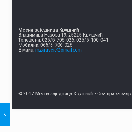
Месна заједница Крушчић
Владимира Назора 19, 25225 Крушчић
Телефони: 025/5-706-026, 025/5-100-041
Мобилни: 065/3-706-026
Е маил:
mzkruscic@gmail.com
© 2017 Месна заједница Крушчић - Сва права зад