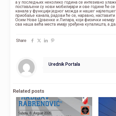
а у последњих неколико година се интезивно улаже 
постављени су нови мобилијари и ове године ће се 
канала у функцији једног можда и нашег најлепшег
приобаље канала, радови ће се, наравно, наставити у
Осим Нове Црвенке и Липара, који физички немају к
сва наша већа места имају уређена купалишта, а два
Share
Urednik Portala
Related posts