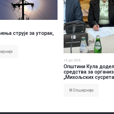
.
ења струје за уторак,
ирније
14. јул 2026.
Општини Кула доде
средства за организ
„Михољских сусрета
Опширније