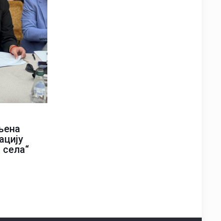
љена
ацију
 села“