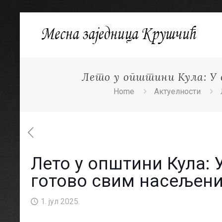
Лето у општини Кула: У
Home
Актуелности
Лето у општини Кула: 
готово свим насељен
1. јул 2025.