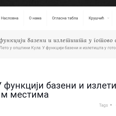
Насловна
О нама
Огласна табла
Крушчић
 функцији базени и излетишта у готово
Лето у општини Кула: У функцији базени и излетишта у го
У функцији базени и излет
им местима
Tags