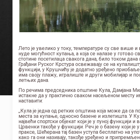
Лето је увелико у току, температуре су све више 
нуде могућност купања, а која се налазе у готово
стотине посетилаца свакога дана, било током дана и
Грађани Руског Крстура освежавају се на купалишту,
функцији, у Крушчићу је додатно уређено приобаље 
има своју плажу, игралиште и други мобилијар и п
летњих дана.
По речима председника општине Кула, Дамјана Миља
истакне да у практично сваком насељеном месту им
наставити:
,,Кула је једна од ретких општина која може да с
места за купање, односно базене и излетишта. У Ку
највећи спортски објекат који је у пуној функцији и
Црвенки такође у функцији. Реч је о базену који ј
праксе, Шећерана тај базен уступа бесплатно на уп
како га они називају, такође уређено и припремљен