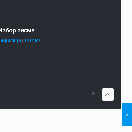
Избор писма
Ћирилица
|
Latinica