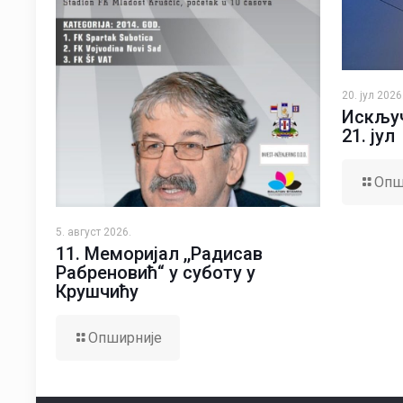
20. јул 2026
Искључ
21. јул
Опш
5. август 2026.
11. Меморијал ,,Радисав
Рабреновић“ у суботу у
Крушчићу
Опширније