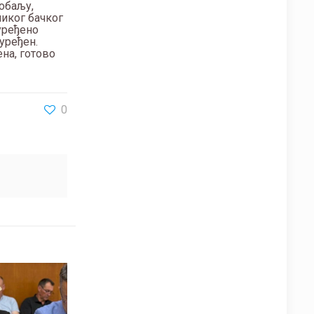
иобаљу,
ликог бачког
уређено
 уређен.
ена, готово
0