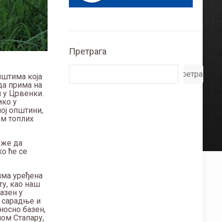
Претрага
Претрага
иштима која
да прима на
н у Црвенки.
ико у
шој општини,
ом топлих
оже да
о ће се
има уређена
ту, као наш
базен у
е сарадње и
носно базен,
лом Стапару,