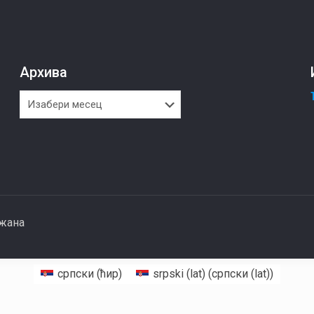
Архива
Архива
ржана
српски (ћир)
srpski (lat)
(
српски (lat)
)