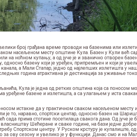
и велики број грађана време проводи на базенима или излет
 сваком насељеном месту општине Кула. Базен у Кули већ са
ли на ноћном купању, а од јуче је и званично отворен базе
 односно базену који је уређен, припремљен и који је увел
канала, а Мали Стапар, једно од најлепших излетишта у на
оследњих година атрактивна је дестинација за уживање ток
нића, Кула је једна од ретких општина која са поносом м
а уређене базене и излетишта, а са улагањем у иста свакак
а поносом истакне да у практичном сваком насељеном месту 
ли је то, наравно, спортски центар, односно базен на Шариш
 већ сада прима стотине посетилаца свакога дана. Од јуче је 
е у власништву Шећеране и сваке године, на бази једне добр
отребу Спортском центру. У Руском крстуру је купалиште, од
о за ову сезону и увелико је у функцији. Данас смо и на Ма