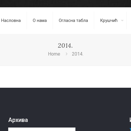
Насловна
О нама
Огласна табла
Крушчић
2014.
Home
2014.
Архива
Архива