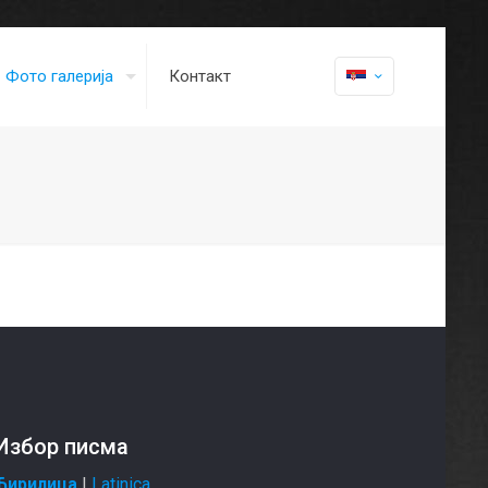
Фото галерија
Контакт
Избор писма
Ћирилица
|
Latinica