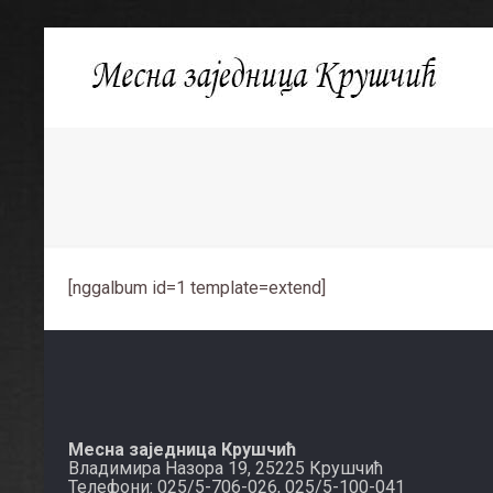
[nggalbum id=1 template=extend]
Месна заједница Крушчић
Владимира Назора 19, 25225 Крушчић
Телефони: 025/5-706-026, 025/5-100-041