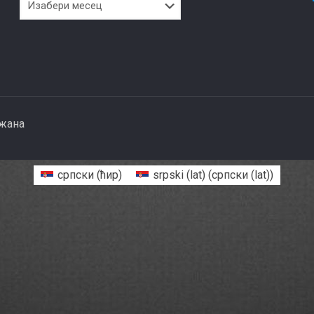
ржана
српски (ћир)
srpski (lat)
(
српски (lat)
)