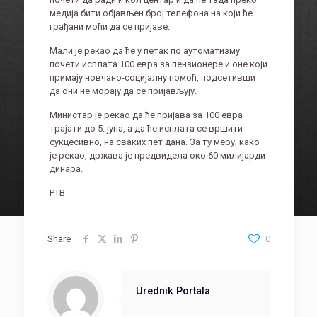
медија бити објављен број телефона на који ће
грађани моћи да се пријаве.
Мали је рекао да ће у петак по аутоматизму
почети исплата 100 евра за пензионере и оне који
примају новчано-социјалну помоћ, подсетивши
да они не морају да се пријављују.
Министар је рекао да ће пријава за 100 евра
трајати до 5. јуна, а да ће исплата се вршити
сукцесивно, на сваких пет дана. За ту меру, како
је рекао, држава је предвидела око 60 милијарди
динара.
РТВ
Share
0
Urednik Portala