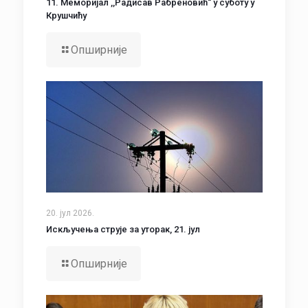
11. Меморијал ,,Радисав Рабреновић“ у суботу у
Крушчићу
Опширније
20. јул 2026.
Искључења струје за уторак, 21. јул
Опширније