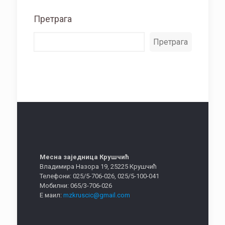
Претрага
Претрага
Месна заједница Крушчић
Владимира Назора 19, 25225 Крушчић
Телефони: 025/5-706-026, 025/5-100-041
Мобилни: 065/3-706-026
Е маил:
mzkruscic@gmail.com