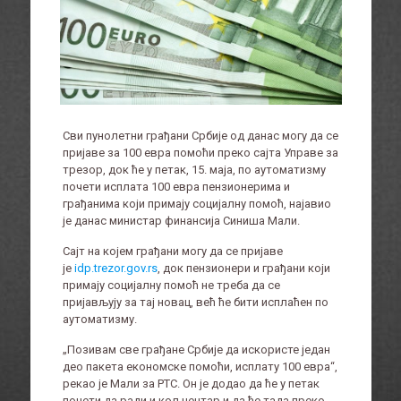
Сви пунолетни грађани Србије од данас могу да се
пријаве за 100 евра помоћи преко сајта Управе за
трезор, док ће у петак, 15. маја, по аутоматизму
почети исплата 100 евра пензионерима и
грађанима који примају социјалну помоћ, најавио
је данас министар финансија Синиша Мали.
Сајт на којем грађани могу да се пријаве
је
idp.trezor.gov.rs
, док пензионери и грађани који
примају социјалну помоћ не треба да се
пријављују за тај новац, већ ће бити исплаћен по
аутоматизму.
„Позивам све грађане Србије да искористе један
део пакета економске помоћи, исплату 100 евра“,
рекао је Мали за РТС. Он је додао да ће у петак
почети да ради и кол центар и да ће тада преко