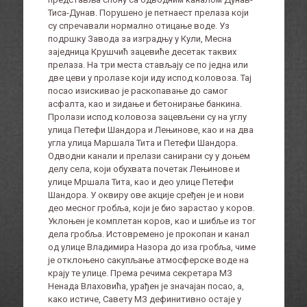
Тиса-Дунав. Порушено је петнаест прелаза који
су спречавали нормално отицање воде. Уз
подршку Завода за изградњу у Кули, Месна
заједница Крушчић зацевиће десетак таквих
прелаза. На три места стављају се по једна или
две цеви у пролазе који иду испод коловоза. Тај
посао изискивао је раскопавање до самог
асфалта, као и зидање и бетонирање банкина.
Пролази испод коловоза зацевљени су на углу
улица Петефи Шандора и Лењинове, као и на два
угла улица Маршала Тита и Петефи Шандора.
Одводни канали и прелази санирани су у доњем
делу села, који обухвата почетак Лењинове и
улице Мршала Тита, као и део улице Петефи
Шандора. У оквиру ове акције сређен је и нови
део месног гробља, који је био зарастао у коров.
Уклоњен је комплетан коров, као и шибље из тог
дела гробља. Истовремено је прокопан и канал
од улице Владимира Назора до иза гробља, чиме
је отклоњено сакупљање атмосферске воде на
крају те улице. Према речима секретара МЗ
Ненада Влаховића, урађен је значајан посао, а,
како истиче, Савету МЗ дефинитивно остаје у