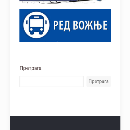
Претрага
Претрага