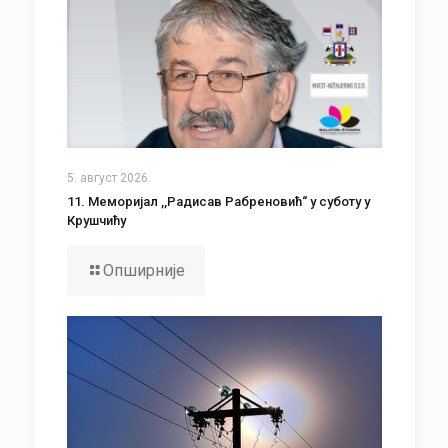
5. август 2026.
11. Меморијал ,,Радисав Рабреновић“ у суботу у
Крушчићу
Опширније