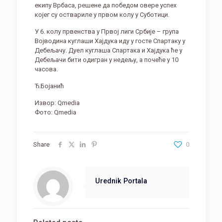
екипу Врбаса, решене да победом овере успех
којег су оствариле у првом колу у Суботици.
У 6. колу првенства у Првој лиги Србије – група
Војводина куглаши Хајдука иду у госте Спартаку у
Дебељачу. Дуел куглаша Спартака и Хајдука ће у
Дебељачи бити одигран у недељу, а почеће у 10
часова.
Ђ.Бојанић
Извор: Qmedia
Фото: Qmedia
Share
0
Urednik Portala