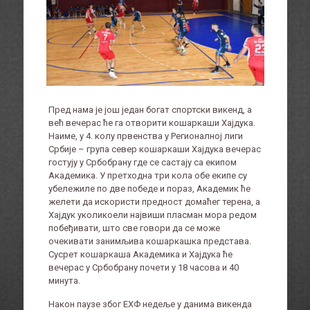
Пред нама је још један богат спортски викенд, а
већ вечерас ће га отворити кошаркаши Хајдука.
Наиме, у 4. колу првенства у Регионалној лиги
Србије – група север кошаркаши Хајдука вечерас
гостују у Србобрану где се састају са екипом
Академика. У претходна три кола обе екипе су
убележиле по две победе и пораз, Академик ће
желети да искористи предност домаћег терена, а
Хајдук уколикоели највиши пласман мора редом
побеђивати, што све говори да се може
очекивати занимљива кошаркашка представа.
Сусрет кошаркаша Академика и Хајдука ће
вечерас у Србобрану почети у 18 часова и 40
минута.
Након паузе због ЕХФ недеље у данима викенда