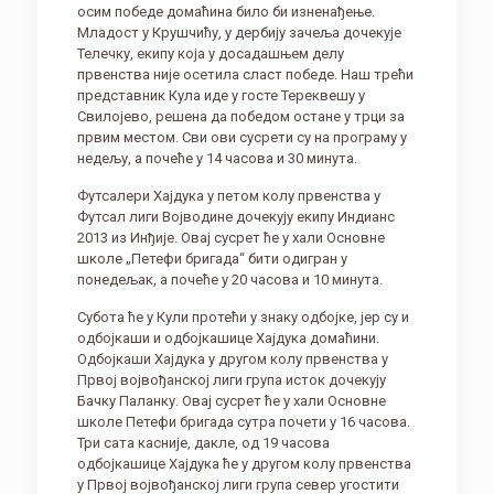
осим победе домаћина било би изненађење.
Младост у Крушчићу, у дербију зачеља дочекује
Телечку, екипу која у досадашњем делу
првенства није осетила сласт победе. Наш трећи
представник Кула иде у госте Тереквешу у
Свилојево, решена да победом остане у трци за
првим местом. Сви ови сусрети су на програму у
недељу, а почеће у 14 часова и 30 минута.
Футсалери Хајдука у петом колу првенства у
Футсал лиги Војводине дочекују екипу Индианс
2013 из Инђије. Овај сусрет ће у хали Основне
школе „Петефи бригада“ бити одигран у
понедељак, а почеће у 20 часова и 10 минута.
Субота ће у Кули протећи у знаку одбојке, јер су и
одбојкаши и одбојкашице Хајдука домаћини.
Одбојкаши Хајдука у другом колу првенства у
Првој војвођанској лиги група исток дочекују
Бачку Паланку. Овај сусрет ће у хали Основне
школе Петефи бригада сутра почети у 16 часова.
Три сата касније, дакле, од 19 часова
одбојкашице Хајдука ће у другом колу првенства
у Првој војвођанској лиги група север угостити