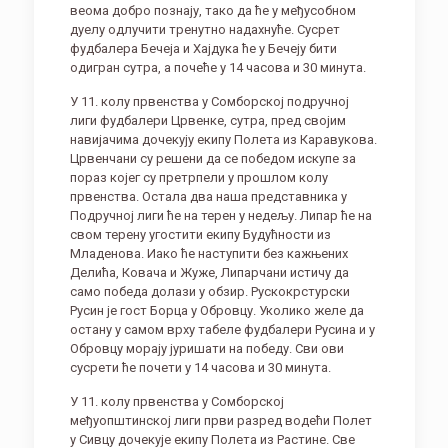
веома добро познају, тако да ће у међусобном
дуелу одлучити тренутно надахнуће. Сусрет
фудбалера Бечеја и Хајдука ће у Бечеју бити
одигран сутра, а почеће у 14 часова и 30 минута.
У 11. колу првенства у Сомборској подручној
лиги фудбалери Црвенке, сутра, пред својим
навијачима дочекују екипу Полета из Каравукова.
Црвенчани су решени да се победом искупе за
пораз којег су претрпели у прошлом колу
првенства. Остала два наша представника у
Подручној лиги ће на терен у недељу. Липар ће на
свом терену угостити екипу Будућности из
Младенова. Иако ће наступити без кажњених
Делића, Ковача и Жуже, Липарчани истичу да
само победа долази у обзир. Рускокрстурски
Русин је гост Борца у Обровцу. Уколико желе да
остану у самом врху табеле фудбалери Русина и у
Обровцу морају јуришати на победу. Сви ови
сусрети ће почети у 14 часова и 30 минута.
У 11. колу првенства у Сомборској
међуопштинској лиги први разред водећи Полет
у Сивцу дочекује екипу Полета из Растине. Све