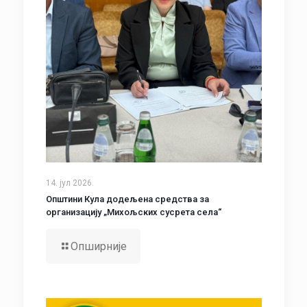
14. јул 2026.
Општини Кула додељена средства за
организацију „Михољских сусрета села“
Опширније