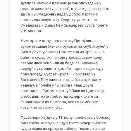
дуелу са Инђијом враћено је самопоуздање у
редове сивачких „пантера“, што им даје за право
да се и у Смедереву надају доброј партији и
повољном резултату. Сусрет рукометаша
Смедерева и Сивца ће у Смедереву сутра почети
у 19 часова.
У четвртом колу првенства у Првој лиги за
рукометашице Женски рукометни клуб „Круле“ у
Сивцу дочекује екипу Пролетера из Зрењанина.
Биће то судар екипа које у досадашњем делу
сезоне нису освојили ни бода, па Сивчанке,
верујући у предност домаћег терена најављују
прву победу. Сусрет Круле – Пролетер из
Зрењанина ће у сивачкој хали бити одигран у
недељу, а почеће у 12 часова. Наш други
прволигаш, Рукометни клуб Лаки из Црвенке је
слободан, јер је требао да одмери снаге са
Раванградом из Сомбора, али су Сомборке
иступиле из такмичења.
Фудбалери Хајдука у 11. колу првенства у Српској
лиги група Војводина иду у госте Бечеју. Биће то
судар екипа из средине табеле, тимова који се