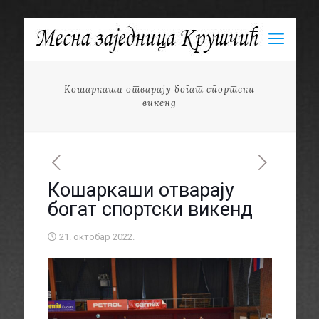
Кошаркаши отварају богат спортски
викенд
Кошаркаши отварају
богат спортски викенд
21. октобар 2022.