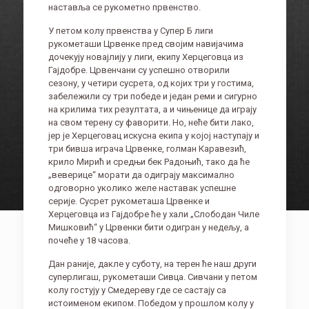
наставља се рукометно првенство.
У петом колу првенства у Супер Б лиги
рукометаши Црвенке пред својим навијачима
дочекују новајлију у лиги, екипу Херцеговца из
Гајдобре. Црвенчани су успешно отворили
сезону, у четири сусрета, од којих три у гостима,
забележили су три победе и један реми и сигурно
на крилима тих резултата, а и чињенице да играју
на свом терену су фаворити. Но, неће бити лако,
јер је Херцеговац искусна екипа у којој наступају и
три бивша играча Црвенке, голман Каравезић,
крило Мирић и средњи бек Радоњић, тако да ће
„веверице“ морати да одиграју максимално
одговорно уколико желе наставак успешне
серије. Сусрет рукометаша Црвенке и
Херцеговца из Гајдобре ће у хали „Слободан Чиле
Мишковић“ у Црвенки бити одигран у недељу, а
почеће у 18 часова.
Дан раније, дакле у суботу, на терен ће наш други
суперлигаш, рукометаши Сивца. Сивчани у петом
колу гостују у Смедереву где се састају са
истоименом екипом. Победом у прошлом колу у