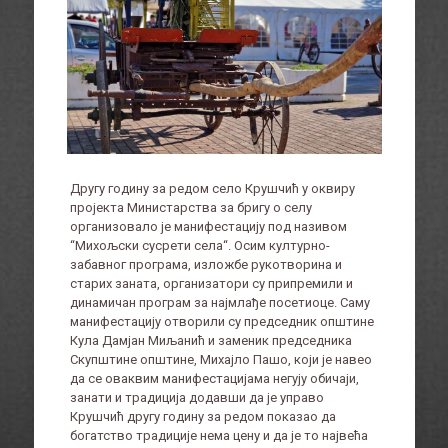
Другу годину за редом село Крушчић у оквиру
пројекта Министарства за бригу о селу
организовало је манифестацију под називом
“Михољски сусрети села“. Осим културно-
забавног програма, изложбе рукотворина и
старих заната, организатори су припремили и
динамичан програм за најмлађе посетиоце. Саму
манифестацију отворили су председник општине
Кула Дамјан Миљанић и заменик председника
Скупштине општине, Михајло Пашо, који је навео
да се оваквим манифестацијама негују обичаји,
занати и традиција додавши да је управо
Крушчић другу годину за редом показао да
богатство традиције нема цену и да је то највећа