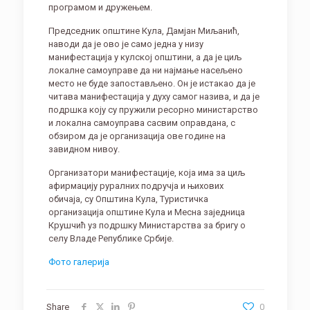
програмом и дружењем.
Председник општине Кула, Дамјан Миљанић,
наводи да је ово је само једна у низу
манифестација у кулској општини, а да је циљ
локалне самоуправе да ни најмање насељено
место не буде запостављено. Он је истакао да је
читава манифестација у духу самог назива, и да је
подршка коју су пружили ресорно министарство
и локална самоуправа сасвим оправдана, с
обзиром да је организација ове године на
завидном нивоу.
Организатори манифестације, која има за циљ
афирмацију руралних подручја и њихових
обичаја, су Општина Кула, Туристичка
организација општине Кула и Месна заједница
Крушчић уз подршку Министарства за бригу о
селу Владе Републике Србије.
Фото галерија
Share
0