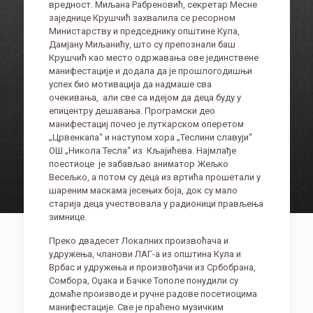
вредност. Миљана Рабреновић, секретар Месне
заједнице Крушчић захвалила се ресорном
Министарству и председнику општине Кула,
Дамјану Миљанићу, што су препознали баш
Крушчић као место одржавања ове јединствене
манифестације и додала да је прошлогодишњи
успех био мотивација да надмаше сва
очекивања, али све са идејом да деца буду у
епицентру дешавања. Програмски део
манифестациј почео је луткарском оперетом
„Црвенкапа“ и наступом хора „Теслини славуји“
ОШ „Никола Тесла“ из Кљајићева. Најмлађе
поестиоце је забављао аниматор Жељко
Весељко, а потом су деца из вртића прошетали у
шареним маскама јесењих боја, док су мало
старија деца учествовала у радионици прављења
зимнице.
Преко двадесет Локалних произвоћача и
удружења, чланови ЛАГ-а из општина Кула и
Врбас и удружења и произвођачи из Србобрана,
Сомбора, Оџака и Бачке Тополе понудили су
домаће производе и ручне радове посетиоцима
манифестације. Све је праћено музичким