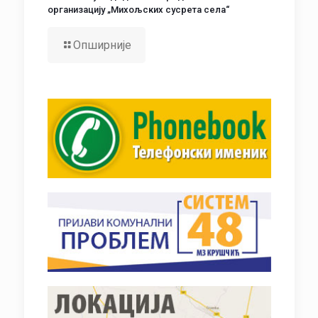
организацију „Михољских сусрета села“
Опширније