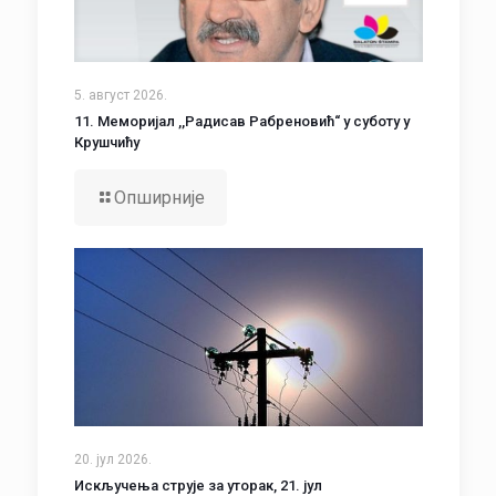
5. август 2026.
11. Меморијал ,,Радисав Рабреновић“ у суботу у
Крушчићу
Опширније
20. јул 2026.
Искључења струје за уторак, 21. јул