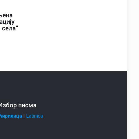
љена
ацију
 села“
Избор писма
Ћирилица
|
Latinica