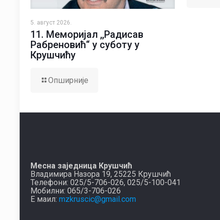
5. август 2026.
11. Меморијал ,,Радисав
Рабреновић“ у суботу у
Крушчићу
Опширније
Месна заједница Крушчић
Владимира Назора 19, 25225 Крушчић
Телефони: 025/5-706-026, 025/5-100-041
Мобилни: 065/3-706-026
Е маил:
mzkruscic@gmail.com