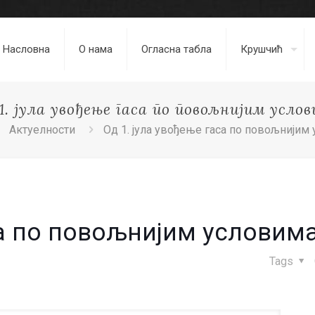
Насловна
О нама
Огласна табла
Крушчић
1. јула увођење гаса по повољнијим усло
Актуелности
Од 1. јула увођење гаса по повољнијим
са по повољнијим условим
Tags