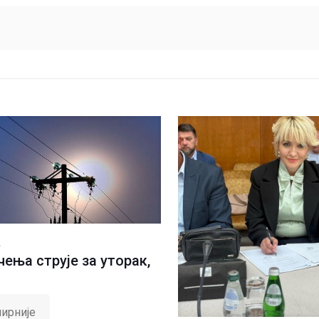
.
ења струје за уторак,
ирније