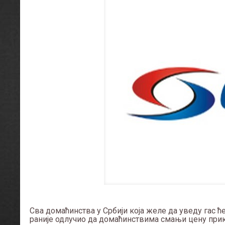
Сва домаћинства у Србији која желе да уведу гас ће 
раније одлучио да домаћинствима смањи цену прикљ