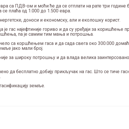
вра са ПДВ-ом и моћи ће да се отплати на рате три године б
се плаћа од 1.000 до 1.500 евра.
нергетске, доноси и економску, али и еколошку корист.
а је гас најефтиније гориво и да су уређаји за коришћење 
ришћења, па је самим тим мања и потрошња.
почело са коршћењем гаса и да сада свега око 300.000 дома
емље јако мали број.
иније за широку потрошњу и да влада велика заинтерсован
ено да бесплатно добију прикључак на гас. Што се тиче гас
.
и гасификацију земље.