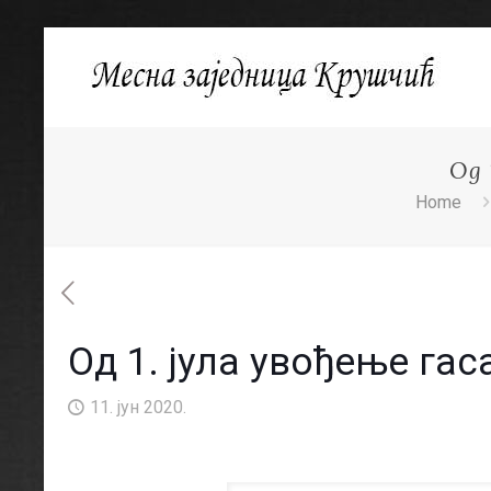
Од 
Home
Од 1. јула увођење га
11. јун 2020.