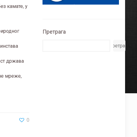
ез камате, у
природног
Претрага
Претрага
ћинстава
ост држава
не мреже,
0