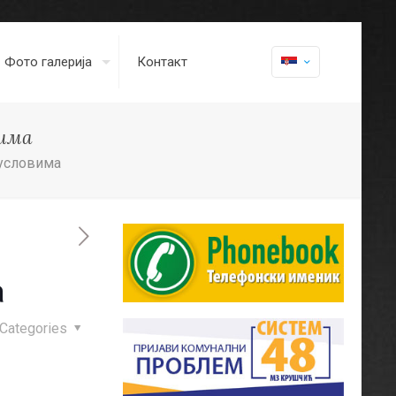
Фото галерија
Контакт
вима
 условима
а
Categories