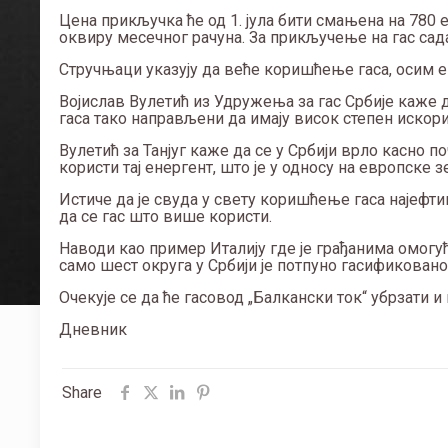
Цена прикључка ће од 1. јула бити смањена на 780 е
оквиру месечног рачуна. За прикључење на гас сада 
Стручњаци указују да веће коришћење гаса, осим е
Војислав Вулетић из Удружења за гас Србије каже д
гаса тако направљени да имају висок степен иско
Вулетић за Танјуг каже да се у Србији врло касно 
користи тај енергент, што је у односу на европске з
Истиче да је свуда у свету коришћење гаса најефт
да се гас што више користи.
Наводи као пример Италију где је грађанима омогућ
само шест округа у Србији је потпуно гасификовано
Очекује се да ће гасовод „Балкански ток“ убрзати 
Дневник
Share