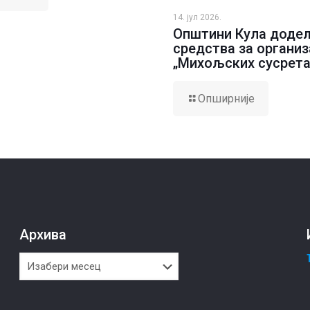
14. јул 2026.
Општини Кула доде
средства за организ
„Михољских сусрета
Опширније
Архива
Архива