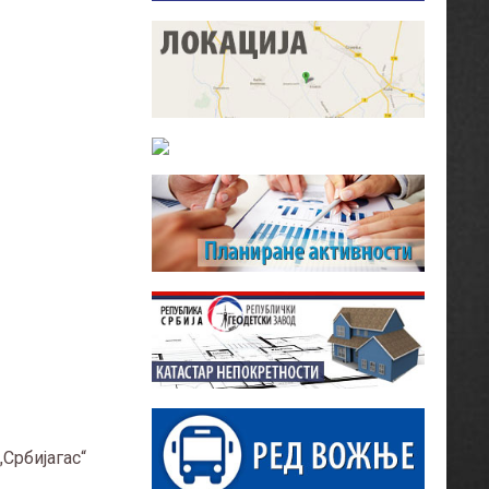
„Србијагас“