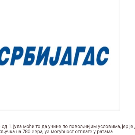
од 1. јула моћи то да учине по повољнијим условима, јер је 
учка на 780 евра, уз могућност отплате у ратама.