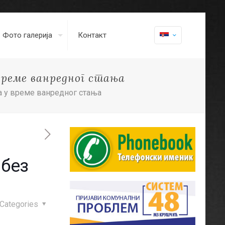
Фото галерија
Контакт
време ванредног стања
а у време ванредног стања
 без
Categories