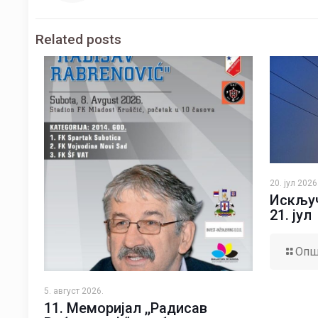
Related posts
20. јул 2026
Искључ
21. јул
Опш
5. август 2026.
11. Меморијал ,,Радисав