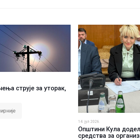
.
ења струје за уторак,
ирније
14. јул 2026.
Општини Кула доде
средства за организ