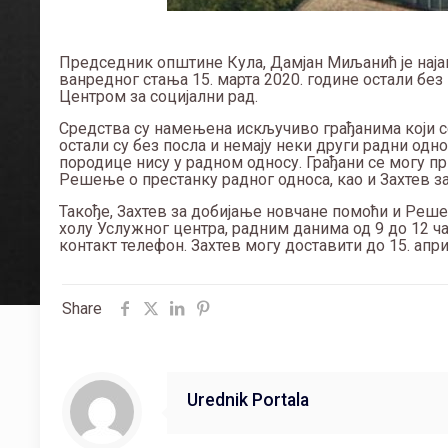
Председник општине Кула, Дамјан Миљанић је наја
ванредног стања 15. марта 2020. године остали без
Центром за социјални рад.
Средства су намењена искључиво грађанима који с
остали су без посла и немају неки други радни одно
породице нису у радном односу. Грађани се могу п
Решење о престанку радног односа, као и Захтев з
Такође, Захтев за добијање новчане помоћи и Реше
холу Услужног центра, радним данима од 9 до 12 ч
контакт телефон. Захтев могу доставити до 15. ап
Share
Urednik Portala