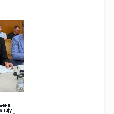
љена
ацију