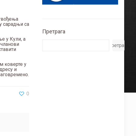
 увођења
 у сарадњи са
Претрага
е у Кули, а
и чланови
Претрага
оставити
м коверте у
дресу и
лаговремено.
0