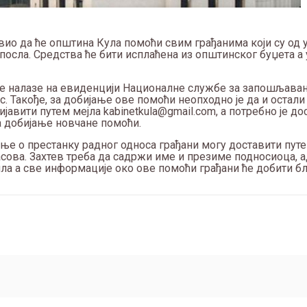
вио да ће општина Кула помоћи свим грађанима који су од
 посла. Средства ће бити исплаћена из општинског буџета а
е налазе на евиденцији Националне службе за запошљавањ
с. Такође, за добијање ове помоћи неопходно је да и остал
ријавити путем мејла
kabinetkula@gmail.com
, а потребно је д
а добијање новчане помоћи.
ње о престанку радног односа грађани могу доставити путе
асова. Захтев треба да садржи име и презиме подносиоца, а
рила а све информације око ове помоћи грађани ће добити б