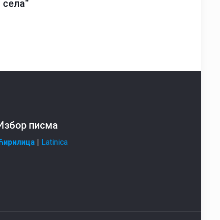
 села“
Избор писма
Ћирилица
|
Latinica