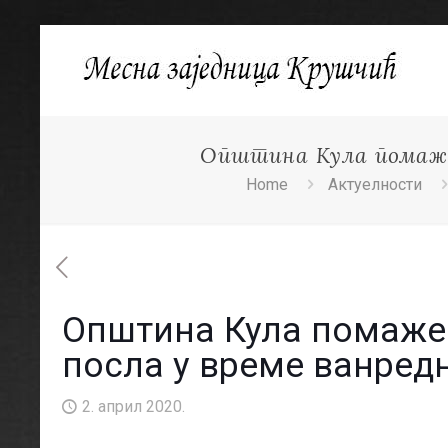
Општина Кула помаже 
Home
Актуелности
Општина Кула помаже 
посла у време ванред
2. април 2020.