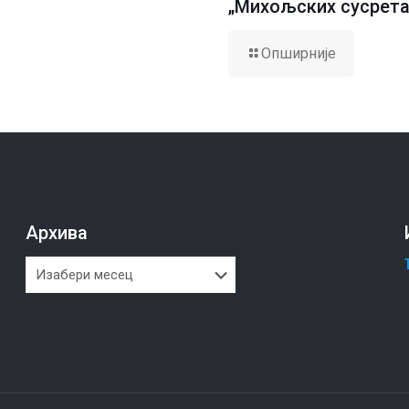
„Михољских сусрета
Опширније
Архива
Архива