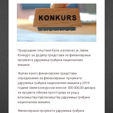
Председник општине Кула, расписао је Јавни
Конкурс за доделу средстава за финансирање
пројеката удружења грађана националних
мањина.
Укупан износ финансијских средстава
опредељених за финансирање пројеката
удружења грађана националних мањина у 2019.
години овим конкурсом износи 500 000,00 динара
за пројекте обнове просторија за рад у
власништву/сувласништву удружења грађана
националних мањина.
Финансирање пројеката удружења грађана