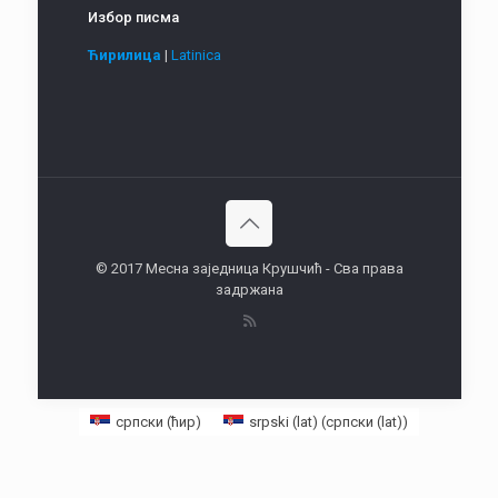
Избор писма
Ћирилица
|
Latinica
© 2017 Месна заједница Крушчић - Сва права
задржана
српски (ћир)
srpski (lat)
(
српски (lat)
)