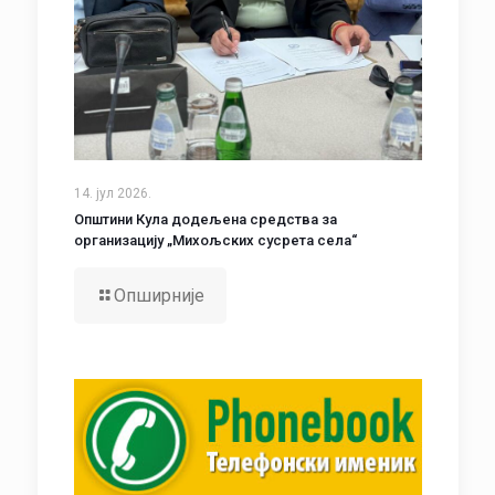
14. јул 2026.
Општини Кула додељена средства за
организацију „Михољских сусрета села“
Опширније