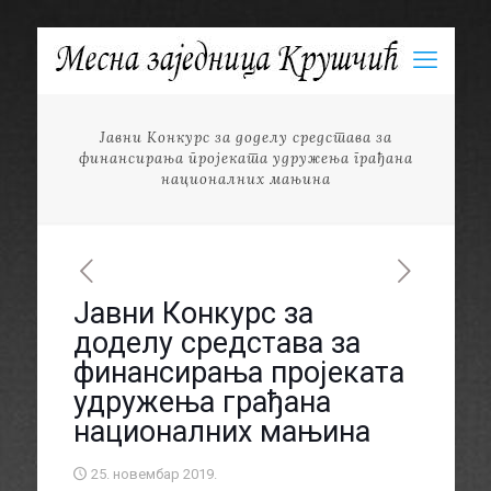
Јавни Конкурс за доделу средстава за
финансирања пројеката удружења грађана
националних мањина
Јавни Конкурс за
доделу средстава за
финансирања пројеката
удружења грађана
националних мањина
25. новембар 2019.