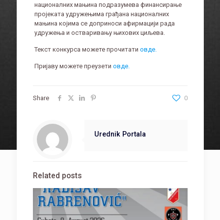
националних мањина подразумева финансирање
пројеката удружењима грађана националних
мањина којима се доприноси афирмацији рада
удружења и остваривању њихових циљева.
Текст конкурса можете прочитати
овде.
Пријаву можете преузети
овде.
Share
0
Urednik Portala
Related posts