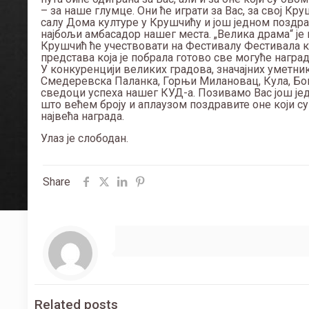
– за наше глумце. Они ће играти за Вас, за свој Круш
салу Дома културе у Крушчићу и још једном поздра
најбољи амбасадор нашег места. „Велика драма“ је н
Крушчић ће учествовати на Фестивалу Фестивала ко
представа која је побрала готово све могуће награ
У конкуренцији великих градова, значајних уметни
Смедеревска Паланка, Горњи Милановац, Кула, Бога
сведоци успеха нашег КУД-а. Позивамо Вас још једн
што већем броју и аплаузом поздравите оне који су
највећа награда.
Улаз је слободан.
Share
Related posts