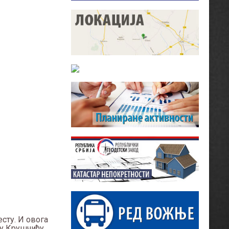
сту. И овога
а у Крушчићу