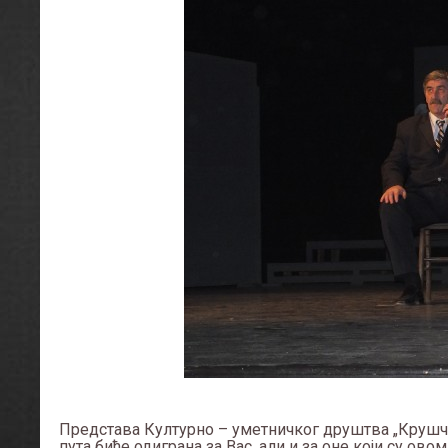
Представа Културно – уметничког друштва „Крушчић
пута биће одиграна за Вас, али и за оне који су ов