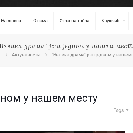
Насловна
О нама
Огласна табла
Крушчић
“Велика драма“ још једном у нашем мест
Актуелности
“Велика драма“ још једном у нашем
дном у нашем месту
Tags