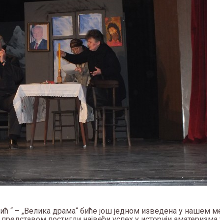
 “ – „Велика драма“ биће још једном изведена у нашем ме
ом представом постигли највећи успех у историји аматеризм