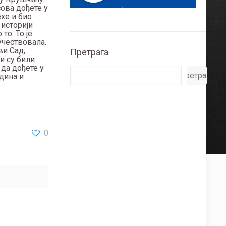
сова дођете у
хе и био
 историји
то. То је
учествовала.
ви Сад,
Претрага
и су били
 да дођете у
Претрага
едина и
0