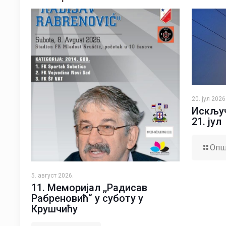
20. јул 2026
Искључ
21. јул
Опш
5. август 2026.
11. Меморијал ,,Радисав
Рабреновић“ у суботу у
Крушчићу