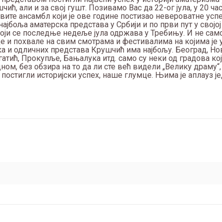
чић, али и за свој гушт. Позивамо Вас да 22-ог јула, у 20 ча
вите ансамбл који је ове године постизао невероватне успе
ајбоља аматерска представа у Србији и по први пут у својој
ји се последње недеље јула одржава у Требињу. И не само 
де и похвале на свим смотрама и фестивалима на којима је 
ка и одличних представа Крушчић има најбољу. Београд, Но
тић, Прокупље, Бањалука итд. само су неки од градова кој
ом, без обзира на то да ли сте већ видели „Велику драму“,
 постигли историјски успех, наше глумце. Њима је аплауз ј