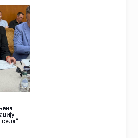
љена
ацију
 села“