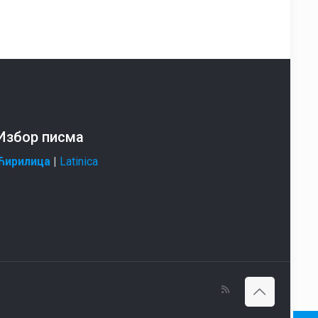
Избор писма
Ћирилица
|
Latinica