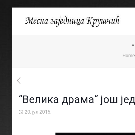
Home
“Велика драма“ још је
20. јул 2015.