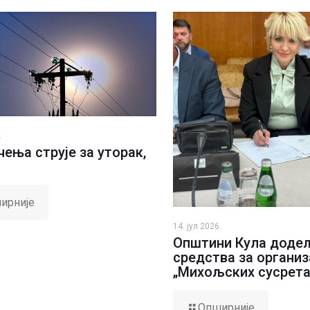
.
ења струје за уторак,
ирније
14. јул 2026.
Општини Кула доде
средства за организ
„Михољских сусрета
Опширније