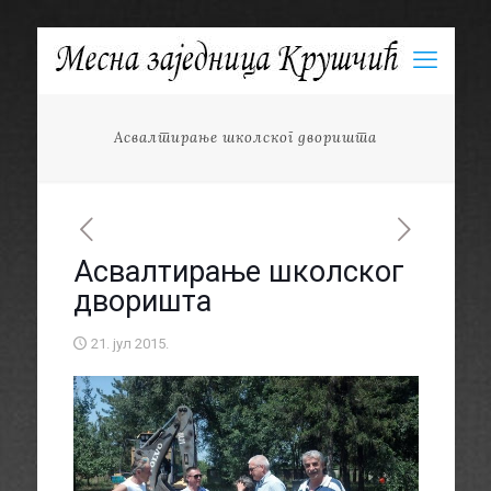
Асвалтирање школског дворишта
Асвалтирање школског
дворишта
21. јул 2015.