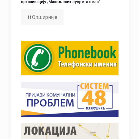
организацију „Михољских сусрета села“
Опширније