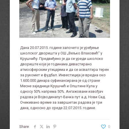
Дана 20.07.2015. године започето је уређење
школског дворишта у ОШ „Вељко Влаховић“ у
Крушчићу. Предвиђено је да се уреди школско
двориште које је годинама девастирано
атмосферским утицајима и да се асвалтира терен
за рукомет и фудбал. Инвестиција је вредна око
1.600.000 динара суфинансирана је од стране
Месне заједнице Крушчић и Општине Кула у
односу 50% напрема 50%. Ангажовани извођач
радова је Војводинапут-Бачка пут а.д. Нови Сад.
Очекивано време за завршетак радова је три
дана, односно до среде 22.07.2015. године.
Share
0