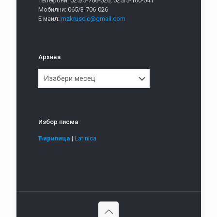
Телефони: 025/5-706-026, 025/5-100-041
Мобилни: 065/3-706-026
Е маил:
mzkruscic@gmail.com
Архива
Архива
Избор писма
Ћирилица
|
Latinica