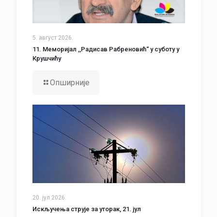
5. август 2026.
11. Меморијал ,,Радисав Рабреновић“ у суботу у
Крушчићу
Опширније
20. јул 2026.
Искључења струје за уторак, 21. јул