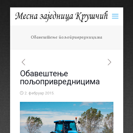
Обавештење пољопривредницима
Обавештење
пољопривредницима
2. фебруар 2015.