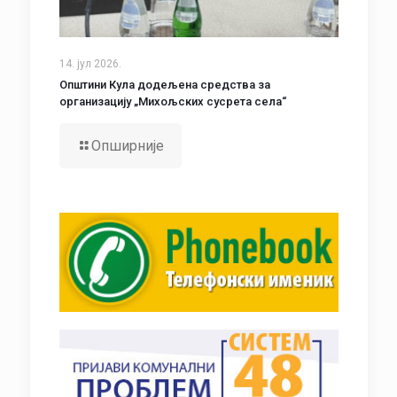
14. јул 2026.
Општини Кула додељена средства за
организацију „Михољских сусрета села“
Опширније