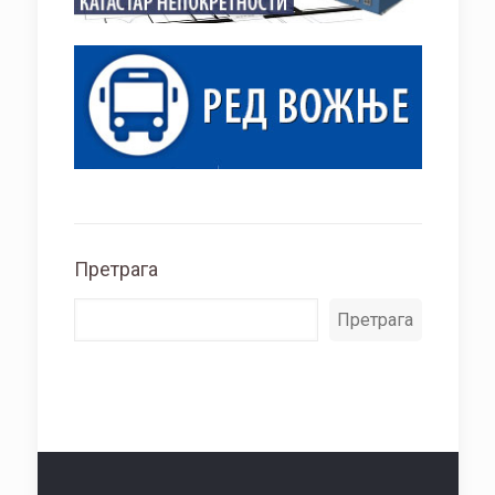
Претрага
Претрага