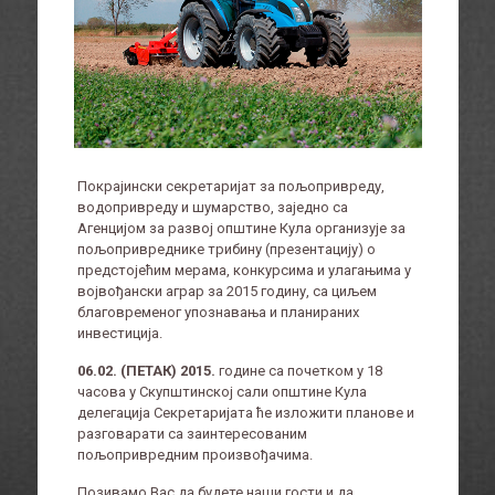
Покрајински секретаријат за пољопривреду,
водопривреду и шумарство, заједно са
Агенцијом за развој општине Кула организује за
пољопривреднике трибину (презентацију) о
предстојећим мерама, конкурсима и улагањима у
војвођански аграр за 2015 годину, са циљем
благовременог упознавања и планираних
инвестиција.
06.02. (ПЕТАК) 2015.
године са почетком у 18
часова у Скупштинској сали општине Кула
делегација Секретаријата ће изложити планове и
разговарати са заинтересованим
пољопривредним произвођачима.
Позивамо Вас да будете наши гости и да