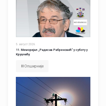
5. август 2026.
11. Меморијал ,,Радисав Рабреновић“ у суботу у
Крушчићу
Опширније