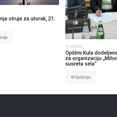
nja struje za utorak, 21.
rnije
14. jul 2026.
Opštini Kula dodeljen
za organizaciju „Mihol
susreta sela“
Opširnije