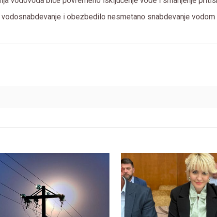
ja vodovoda biće povremeno isključenje vode i smanjenje pritis
dilo vodosnabdevanje i obezbedilo nesmetano snabdevanje vodom