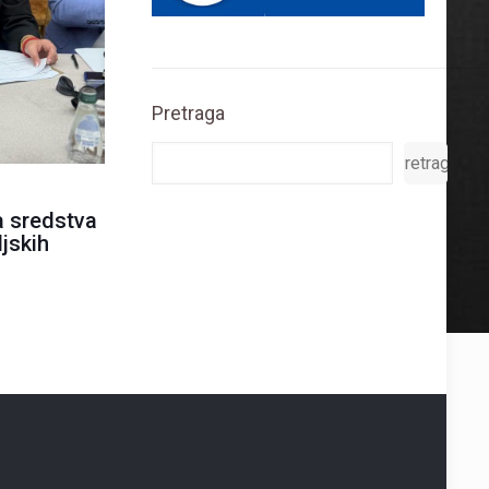
Pretraga
Pretraga
a sredstva
jskih