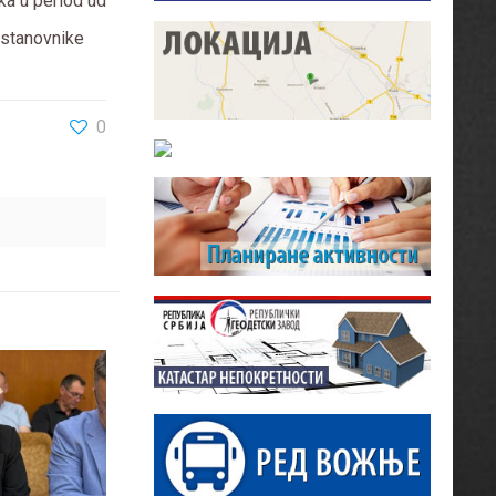
ka u period ud
 stanovnike
0