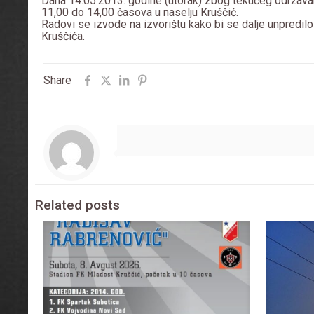
Dana 14.05.2013. godine (utorak) zbog tekućeg održavan
11,00 do 14,00 časova u naselju Kruščić.
Radovi se izvode na izvorištu kako bi se dalje unpre
Kruščića.
Share
Related posts