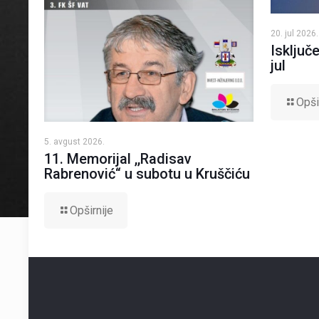
20. jul 2026.
Isključe
jul
Opši
5. avgust 2026.
11. Memorijal ,,Radisav
Rabrenović“ u subotu u Kruščiću
Opširnije