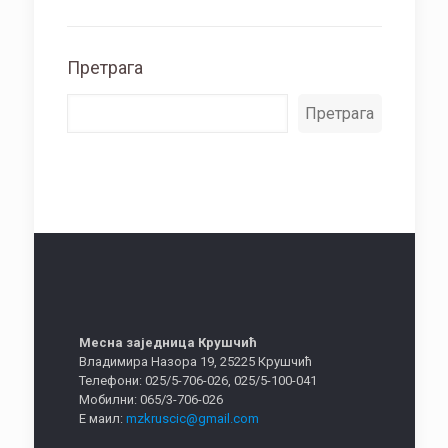
Претрага
Претрага
Месна заједница Крушчић
Владимира Назора 19, 25225 Крушчић
Телефони: 025/5-706-026, 025/5-100-041
Мобилни: 065/3-706-026
Е маил:
mzkruscic@gmail.com