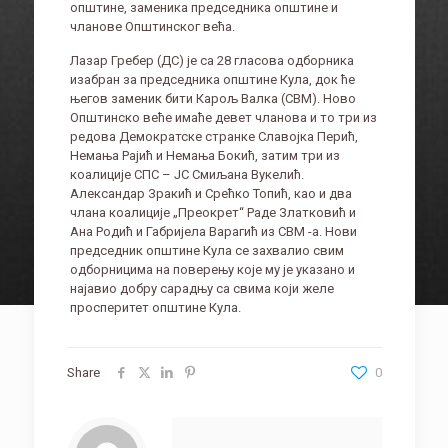
општине, заменика председника општине и
чланове Општинског већа.
Лазар Гребер (ДС) је са 28 гласова одборника
изабран за председника општине Кула, док ће
његов заменик бити Карољ Валка (СВМ). Ново
Општинско веће имаће девет чланова и то три из
редова Демократске странке Славојка Перић,
Немања Рајић и Немања Бокић, затим три из
коалиције СПС – ЈС Смиљана Вукелић.
Александар Зракић и Срећко Топић, као и два
члана коалиције „Преокрет“ Раде Златковић и
Ана Родић и Габријела Варагић из СВМ -а. Нови
председник општине Кула се захвалио свим
одборницима на поверењу које му је указано и
најавио добру сарадњу са свима који желе
просперитет општине Кула.
Share
0