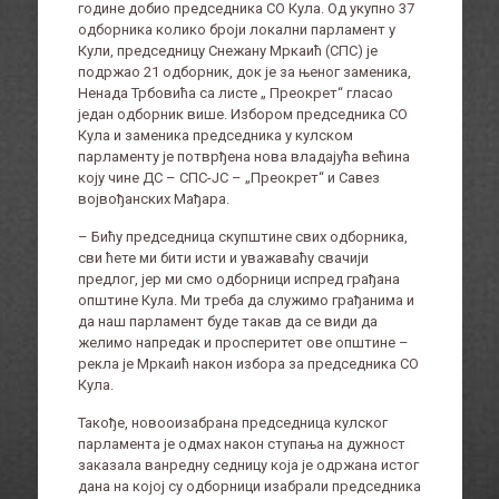
године добио председника СО Кула. Од укупно 37
одборника колико броји локални парламент у
Кули, председницу Снежану Мркаић (СПС) је
подржао 21 одборник, док је за њеног заменика,
Ненада Трбовића са листе „ Преокрет“ гласао
један одборник више. Избором председника СО
Кула и заменика председника у кулском
парламенту је потврђена нова владајућа већина
коју чине ДС – СПС-ЈС – „Преокрет“ и Савез
војвођанских Мађара.
– Бићу председница скупштине свих одборника,
сви ћете ми бити исти и уважаваћу свачији
предлог, јер ми смо одборници испред грађана
општине Кула. Ми треба да служимо грађанима и
да наш парламент буде такав да се види да
желимо напредак и просперитет ове општине –
рекла је Мркаић након избора за председника СО
Кула.
Такође, новооизабрана председница кулског
парламента је одмах након ступања на дужност
заказала ванредну седницу која је одржана истог
дана на којој су одборници изабрали председника