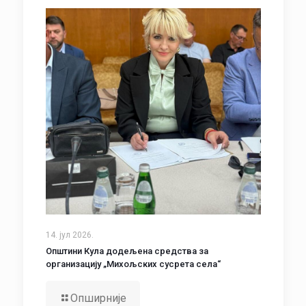
14. јул 2026.
Општини Кула додељена средства за
организацију „Михољских сусрета села“
Опширније