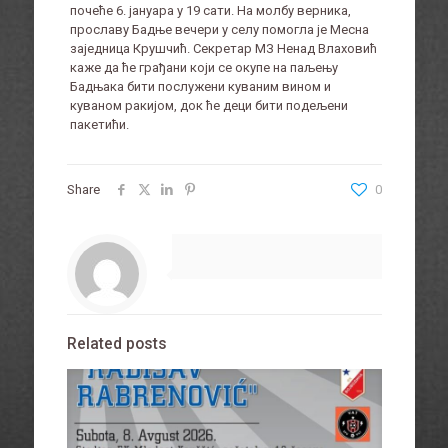
почеће 6. јануара у 19 сати. На молбу верника,
прославу Бадње вечери у селу помогла је Месна
заједница Крушчић. Секретар МЗ Ненад Влаховић
каже да ће грађани који се окупе на паљењу
Бадњака бити послужени куваним вином и
куваном ракијом, док ће деци бити подељени
пакетићи.
Share
0
Related posts