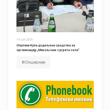
14. јул 2026.
Општини Кула додељена средства за
организацију „Михољских сусрета села“
Опширније