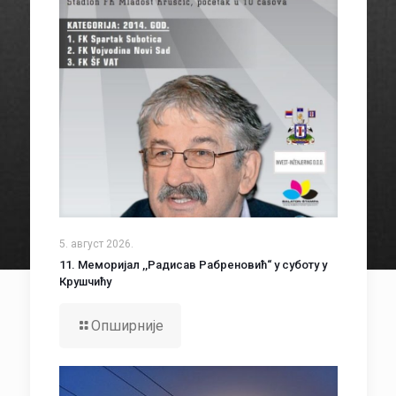
5. август 2026.
11. Меморијал ,,Радисав Рабреновић“ у суботу у
Крушчићу
Опширније