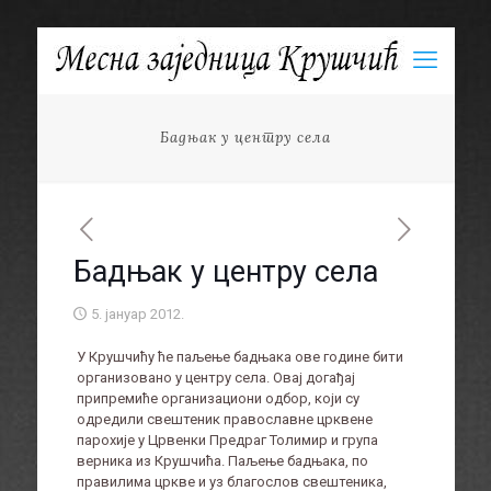
Бадњак у центру села
Бадњак у центру села
5. јануар 2012.
У Крушчићу ће паљење бадњака ове године бити
организовано у центру села. Овај догађај
припремиће организациони одбор, који су
одредили свештеник православне црквене
парохије у Црвенки Предраг Толимир и група
верника из Крушчића. Паљење бадњака, по
правилима цркве и уз благослов свештеника,