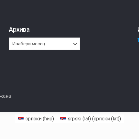
Архива
Архива
ржана
српски (ћир)
srpski (lat)
(
српски (lat)
)