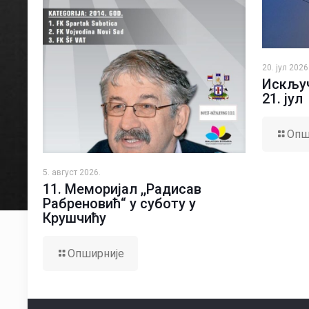
20. јул 2026
Искључ
21. јул
Опш
5. август 2026.
11. Меморијал ,,Радисав
Рабреновић“ у суботу у
Крушчићу
Опширније