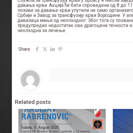
Служба за трансфузују крви у Врбасу и Месна зајед
давања крви. Акција ће бити спроведена од 8 до 11 
позиве за давање крви упутили не само организато
Србије и Завод за трансфузију крви Војводине. У а
давалаца мањи од неопходног. Због тога су позвани
предупредио недостатак ове драгоцене течности 
неопходна за лечење.
Share
Related posts