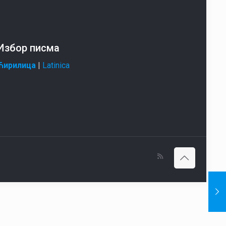
Избор писма
Ћирилица
|
Latinica