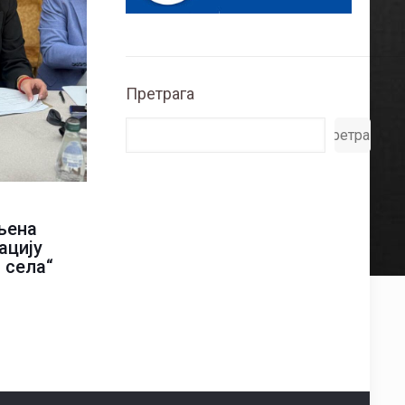
Претрага
Претрага
љена
ацију
 села“