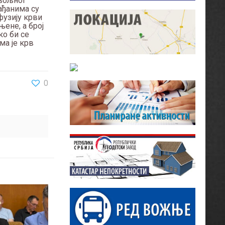
овољног
рађанима су
фузију крви
њене, а број
ко би се
ма је крв
0