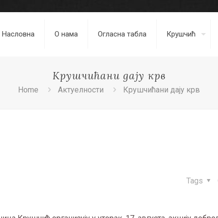
Насловна
О нама
Огласна табла
Крушчић
Крушчићани дају крв
Home
Актуелности
Крушчићани дају крв
Tags