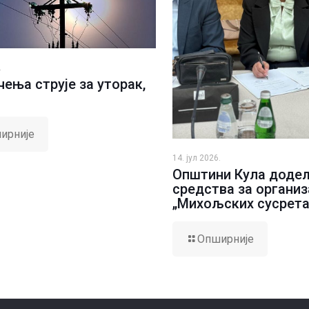
.
ења струје за уторак,
ирније
14. јул 2026.
Општини Кула доде
средства за организ
„Михољских сусрета
Опширније