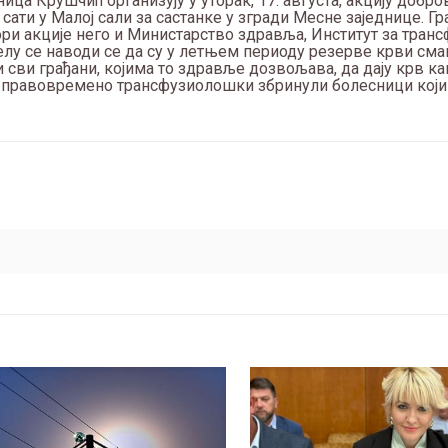
ница Крушчић организују у уторак, 17. августа, акцију добр
сати у Малој сали за састанке у згради Месне заједнице. Г
ри акције него и Министарство здравља, Институт за транс
пелу се наводи се да су у летњем периоду резерве крви сма
 сви грађани, којима то здравље дозвољава, да дају крв ка
и правовремено трансфузиолошки збринули болесници који