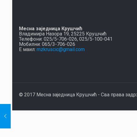
Месна заједница Крушчић
Владимира Назора 19, 25225 Крушчић
Телефони: 025/5-706-026, 025/5-100-041
Мобилни: 065/3-706-026
Е маил:
mzkruscic@gmail.com
© 2017 Месна заједница Крушчић - Сва права зад