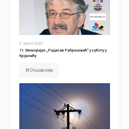
5. август 2026.
11. Меморијал ,,Радисав Рабреновић“ у суботу у
Крушчићу
Опширније