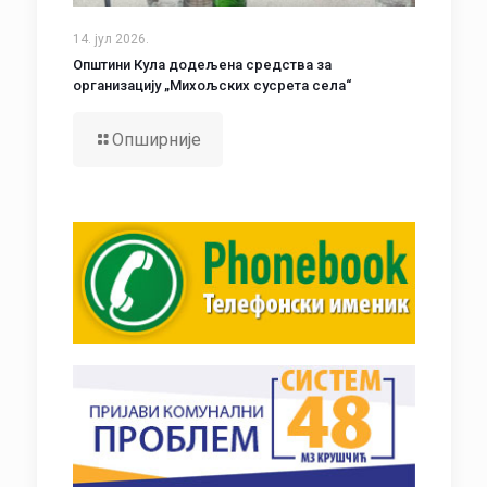
14. јул 2026.
Општини Кула додељена средства за
организацију „Михољских сусрета села“
Опширније