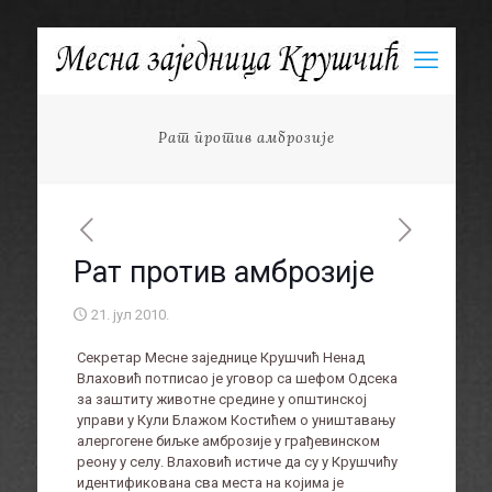
Рат против амброзије
Рат против амброзије
21. јул 2010.
Секретар Месне заједнице Крушчић Ненад
Влаховић потписао је уговор са шефом Одсека
за заштиту животне средине у општинској
управи у Кули Блажом Костићем о уништавању
алергогене биљке амброзије у грађевинском
реону у селу. Влаховић истиче да су у Крушчићу
идентификована сва места на којима је