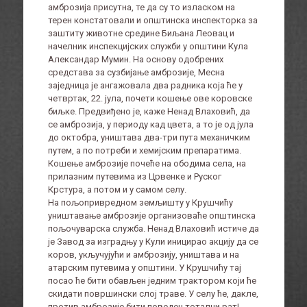
амброзија присутна, те да су то изласком на
терен констатовали и општинска инспекторка за
заштиту животне средине Биљана Леовац и
начелник инспекцијских служби у општини Кула
Александар Мумин. На основу одобрених
средстава за сузбијање амброзије, Месна
заједница је ангажовала два радника која ће у
четвртак, 22. јула, почети кошење ове коровске
биљке. Предвиђено је, каже Ненад Влаховић, да
се амброзија, у периоду кад цвета, а то је од јула
до октобра, уништава два-три пута механичким
путем, а по потреби и хемијским препаратима.
Кошење амброзије почеће на ободима села, на
прилазним путевима из Црвенке и Руског
Крстура, а потом и у самом селу.
На пољопривредном земљишту у Крушчићу
уништавање амброзије организоваће општинска
пољочуварска служба. Ненад Влаховић истиче да
је Завод за изградњу у Кули иницирао акцију да се
коров, укључујући и амброзију, уништава и на
атарским путевима у општини. У Крушчићу тај
посао ће бити обављен једним трактором који ће
скидати површински слој траве. У селу ће, дакле,
против амброзије бити поведен тотални рат!