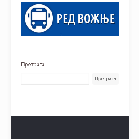
Претрага
Претрага