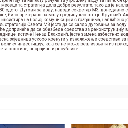
тратегију за наплату рачуна за утрошену воду за пиће. Сек
месеца та стратегија дала добре резултате, тако да је напл
 80 одсто. Дугови за воду, наводи секретар МЗ, донедавно су
аже, било претерано за малу средину као што је Крушчић. 
 инсистира на бољој комуникацији с грађанима, наплаћено ј
љ стратегије Савета МЗ јесте да се салдо дуговања за воду 
иће допринеће да се обезбеде средства за реконструкцију
еднице, истиче Ненад Влаховић, јесте замена азбестних во
 Месна заједница ускоро кренути у изналажење средстава за
у велику инвестицију, која се не може реализовати из прихо
ета општине, покрајине и републике.