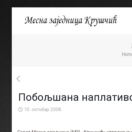
Hom
Побољшана наплативос
10. октобар 2008.