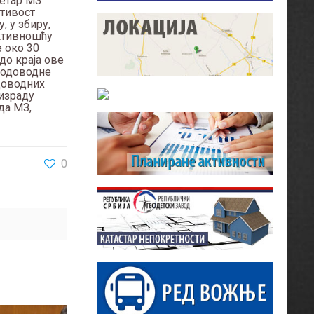
ретар МЗ
ативост
, у збиру,
Активношћу
е око 30
до краја ове
 водоводне
доводних
 израду
да МЗ,
0