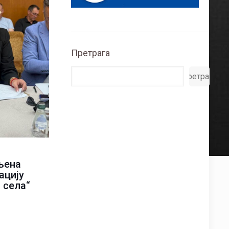
Претрага
Претрага
љена
ацију
 села“