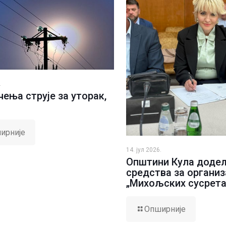
.
ења струје за уторак,
ирније
14. јул 2026.
Општини Кула доде
средства за организ
„Михољских сусрета
Опширније