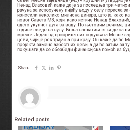
Савет Месне заједнице (МЗ) «Крушчић» утврдио је с
Ненад Влаховић каже да је за последња три-четири 
рачуна за испоручену пијаћу воду у селу порасла за
износили неколико милиона динара, што је, како к
новог Савета МЗ, који, како истиче Ненад Влаховић,
одсто укупног дуга за воду. По његовим речима, ци
године сведе на нулу. Боља наплативост воде за п
мреже. Један од приоритетних подухвата Месне зај
цеви, чији је рок трајања при крају. Он каже да ће
пројекта замене азбестних цеви, а да ће затим за т
покушати да се обезбеди финансијска помоћ из буџ
Share
Related posts