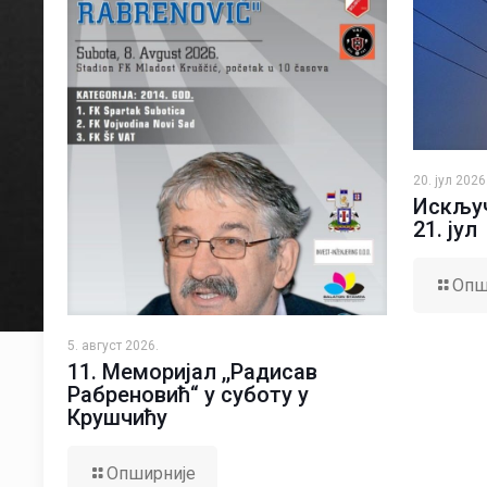
20. јул 2026
Искључ
21. јул
Опш
5. август 2026.
11. Меморијал ,,Радисав
Рабреновић“ у суботу у
Крушчићу
Опширније