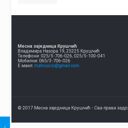
Месна заједница Крушчић
Владимира Назора 19, 25225 Крушчић
Телефони: 025/5-706-026, 025/5-100-041
Мобилни: 065/3-706-026
Е маил:
mzkruscic@gmail.com
© 2017 Месна заједница Крушчић - Сва права зад