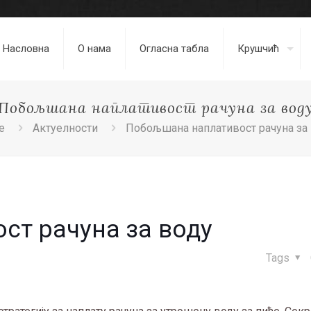
Насловна
О нама
Огласна табла
Крушчић
Побољшана наплативост рачуна за вод
e
Актуелности
Побољшана наплативост рачуна за
т рачуна за воду
Tags