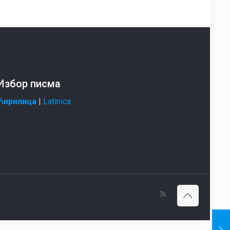
Избор писма
Ћирилица
|
Latinica