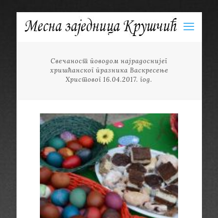
Свечаност поводом најрадоснијег
хришћанског празника Васкресење
Христовог 16.04.2017. год.