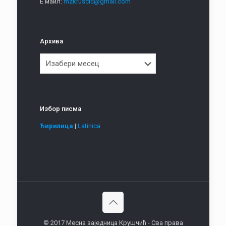
Е маил:
mzkruscic@gmail.com
Архива
Архива
Избор писма
Ћирилица
|
Latinica
© 2017 Месна заједница Крушчић - Сва права