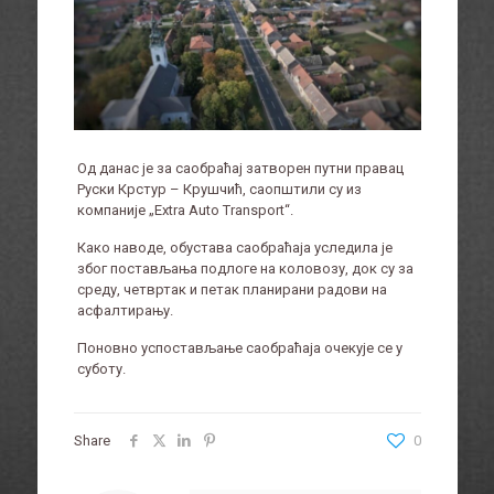
Од данас је за саобраћај затворен путни правац
Руски Крстур – Крушчић, саопштили су из
компаније „Extra Auto Transport“.
Како наводе, обустава саобраћаја уследила је
због постављања подлоге на коловозу, док су за
среду, четвртак и петак планирани радови на
асфалтирању.
Поновно успостављање саобраћаја очекује се у
суботу.
Share
0