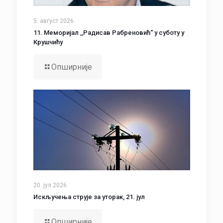
5. август 2026.
11. Меморијал ,,Радисав Рабреновић“ у суботу у
Крушчићу
Опширније
20. јул 2026.
Искључења струје за уторак, 21. јул
Опширније