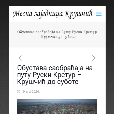
Обустава саобраћаја на путу Руски Крстур
– Крушчић до суботе
Обустава саобраћаја на
путу Руски Крстур –
Крушчић до суботе
19. мај 2026.