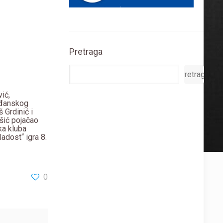
Pretraga
Pretraga
ić,
vođanskog
 Grdinić i
išić pojačao
ka kluba
adost“ igra 8.
0