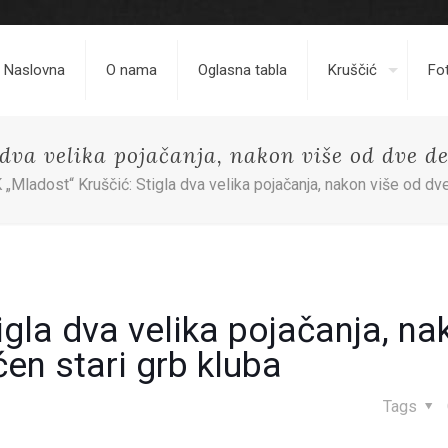
Naslovna
O nama
Oglasna tabla
Kruščić
Fot
 dva velika pojačanja, nakon više od dve de
 „Mladost“ Kruščić: Stigla dva velika pojačanja, nakon više od dve
igla dva velika pojačanja, na
ćen stari grb kluba
Tags