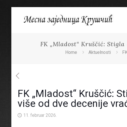
FK „Mladost“ Kruščić: Stigla
Home
Aktuelnosti
FK
FK „Mladost“ Kruščić: St
više od dve decenije vra
11. februar 2026.