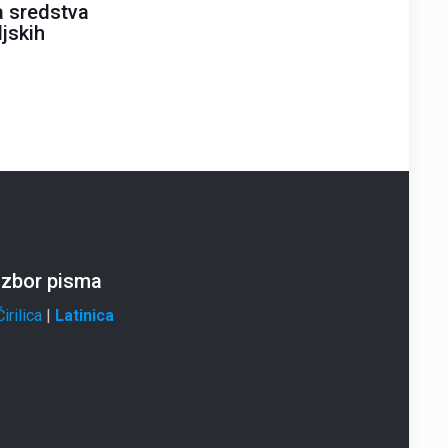
a sredstva
jskih
Izbor pisma
Ćirilica
|
Latinica