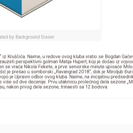
ated by Background Eraser
t“ iz Kruščića. Naime, u redove ovog kluba vratio se Bogdan Gačev
zauzeti perspektivni golman Matija Hupert, koji je došao iz voj
n se vraća Nikola Fekete, a prve seniorske minute upisaće Miloš
ešić je prešao u somborski „Ravangrad 2018“, dok je Miroljub Đur
ojio je Upravni odbor ovog kluba. Naime, na inicijativu predsedni
 pre više od dve decenije. Prvu utakmicu prolećnog dela sezone „Ml
 su, nakon prvog dela sezone, trinaesti sa 12 bodova.