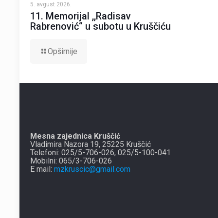
5. avgust 2026.
11. Memorijal ,,Radisav
Rabrenović“ u subotu u Kruščiću
Opširnije
Mesna zajednica Kruščić
Vladimira Nazora 19, 25225 Kruščić
Telefoni: 025/5-706-026, 025/5-100-041
Mobilni: 065/3-706-026
E mail:
mzkruscic@gmail.com