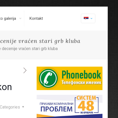
o galerija
Kontakt
cenije vraćen stari grb kluba
 decenije vraćen stari grb kluba
kon
Categories