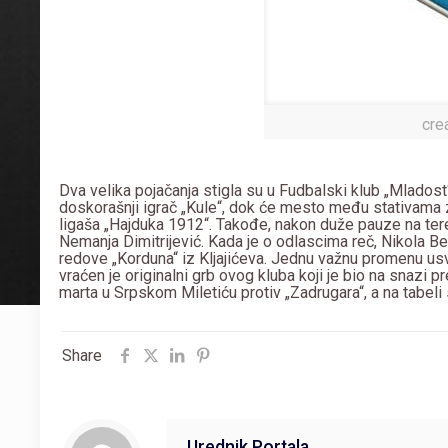
cre
Dva velika pojačanja stigla su u Fudbalski klub „Mlados
doskorašnji igrač „Kule“, dok će mesto među stativama 
ligaša „Hajduka 1912“. Takođe, nakon duže pauze na tere
Nemanja Dimitrijević. Kada je o odlascima reč, Nikola B
redove „Korduna“ iz Kljajićeva. Jednu važnu promenu usv
vraćen je originalni grb ovog kluba koji je bio na snazi
marta u Srpskom Miletiću protiv „Zadrugara“, a na tabeli
Share
Urednik Portala