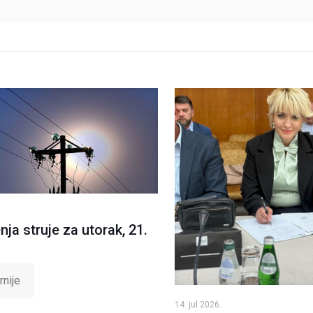
nja struje za utorak, 21.
rnije
14. jul 2026.