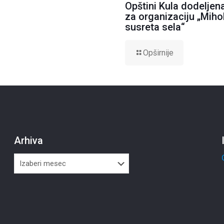
Opštini Kula dodeljen
za organizaciju „Mihol
susreta sela“
Opširnije
Arhiva
Arhiva