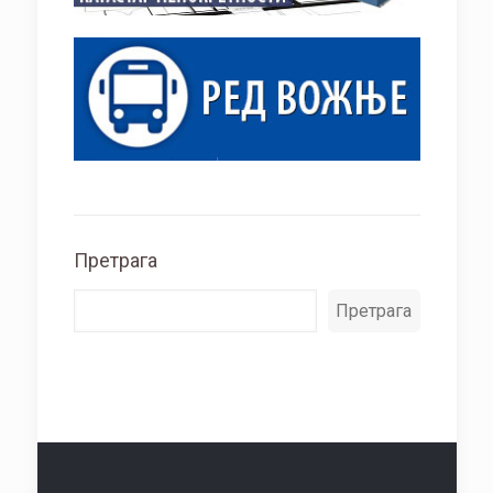
Претрага
Претрага