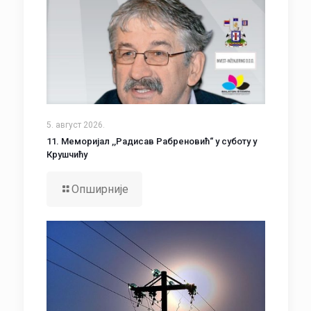
5. август 2026.
11. Меморијал ,,Радисав Рабреновић“ у суботу у
Крушчићу
Опширније