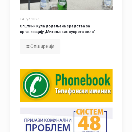
14. јул 2026.
Општини Кула додељена средства за
организацију „Михољских сусрета села“
Опширније