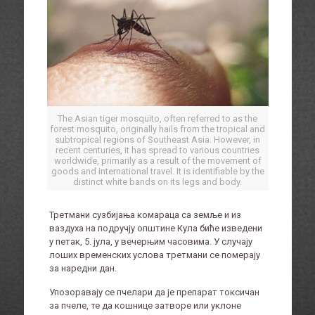
The Asian tiger mosquito, often referred to as the
forest mosquito, originally hails from the tropical and
subtropical regions of Southeast Asia. However, in
recent centuries, it has spread to various countries
worldwide, primarily as a result of the movement of
goods and international travel. It is identifiable by the
distinct white bands on its legs and body.
Третмани сузбијања комараца са земље и из
ваздуха на подручју општине Кула биће изведени
у петак, 5. јула, у вечерњим часовима. У случају
лоших временских услова третмани се померају
за наредни дан.
Упозоравају се пчелари да је препарат токсичан
за пчеле, те да кошнице затворе или уклоне