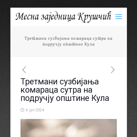
Третмани сузбијања комараца сутра на
подручју општине Кула
Третмани сузбијања
комараца сутра на
подручју општине Кула
4. јул 2024.