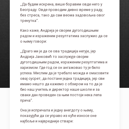
,,Да будем искрена, више боравим овде него у
Београду. Овде проводим дивно време у раду,
без стреса, тако да сам веома задовољна овог
тренутка“.
Како каже, Андрија је својим дугогодишњим
радом и израженим резултатима заслужио да се
о њему говори:
,,Драго ми је да се ова традиција негује, јер
Андрија Јанковић то заслужује својим
дугогодишњим радом, израженим резултатима и
харизмом. Где год се он ангажовао ту је било
успеха. Мислим да је требало можда и омасовити
овај сусрет, да постане једна традиција, јер сви
имамо нешто да кажемо с обзиром на то да је
био наш учитељ и директор наше школе и за
сваки дан проведен са њим постоји нека лепа
прича“.
Она је испричала и једну анегдоту о њему,
показујући да се управо из куће износе оне
најбоље и највредније ствари: