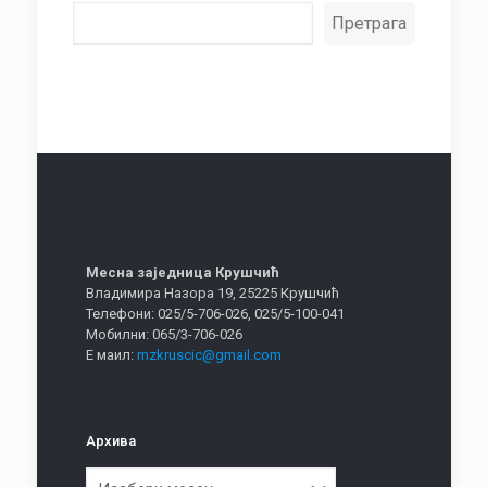
Претрага
Месна заједница Крушчић
Владимира Назора 19, 25225 Крушчић
Телефони: 025/5-706-026, 025/5-100-041
Мобилни: 065/3-706-026
Е маил:
mzkruscic@gmail.com
Архива
Архива