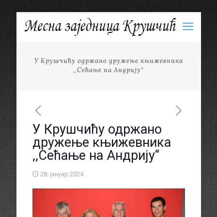
У Крушчићу одржано дружење књижевника
,,Сећање на Андрију“
У Крушчићу одржано
дружење књижевника
,,Сећање на Андрију“
28. јануар 2024.