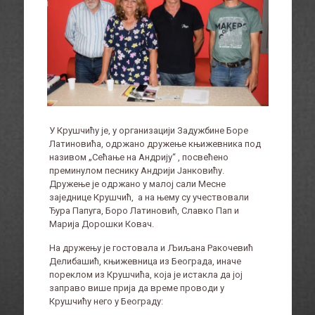
У Крушчићу је, у организацији Задужбине Боре
Латиновића, одржано дружење књижевника под
називом „Сећање на Андрију“ , посвећено
преминулом песнику Андрији Јанковићу.
Дружење је одржано у малој сали Месне
заједнице Крушчић, а на њему су учествовали
Ђура Папуга, Боро Латиновић, Славко Пап и
Марија Дорошки Ковач.
На дружењу је гостовала и Љиљана Ракочевић
Делибашић, књижевница из Београда, иначе
пореклом из Крушчића, која је истакла да јој
заправо више прија да време проводи у
Крушчићу него у Београду: