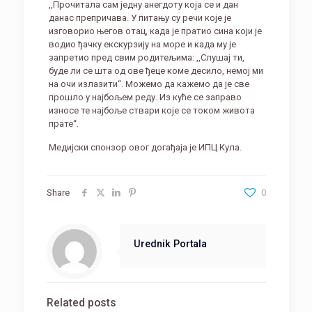
,,Прочитала сам једну анегдоту која се и дан
данас препричава. У питању су речи које је
изговорио његов отац, када је пратио сина који је
водио ђачку екскурзију на море и када му је
запретио пред свим родитељима: ,,Слушај ти,
буде ли се шта од ове ђеце коме десило, немој ми
на очи излазити“. Можемо да кажемо да је све
прошло у најбољем реду. Из куће се заправо
износе те најбоље ствари које се током живота
прате“.
Медијски спонзор овог догађаја је ИПЦ Кула.
Share
0
Urednik Portala
Related posts