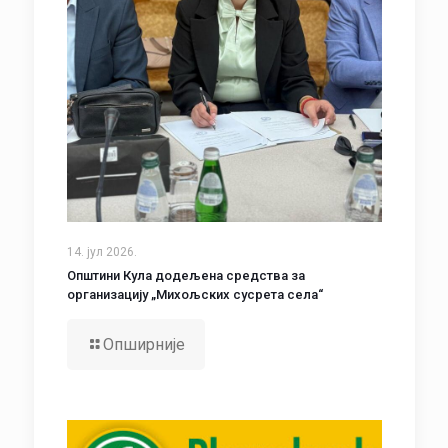
14. јул 2026.
Општини Кула додељена средства за
организацију „Михољских сусрета села“
Опширније