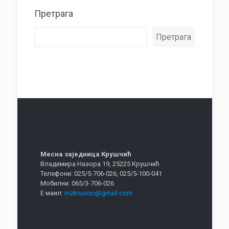
Претрага
Претрага
Месна заједница Крушчић
Владимира Назора 19, 25225 Крушчић
Телефони: 025/5-706-026, 025/5-100-041
Мобилни: 065/3-706-026
Е маил:
mzkruscic@gmail.com