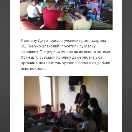
У оквиру Дечје недеље, ученици првог разреда
ОШ “Вељко Влаховић“ посетили су Месну
заједницу. Потрудили смо се да их лепо угостимо.
Осим што су имали прилику да се упознају са
органима локалне самоуправе, прваци су добили
лепе поклоне.