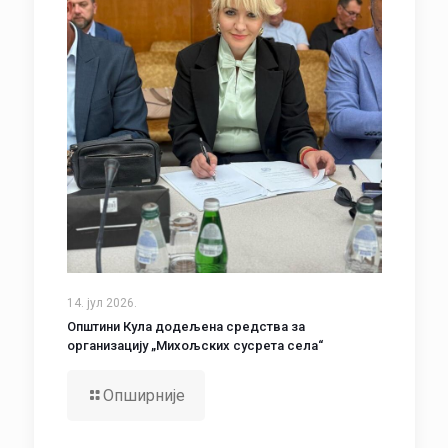
14. јул 2026.
Општини Кула додељена средства за
организацију „Михољских сусрета села“
Опширније