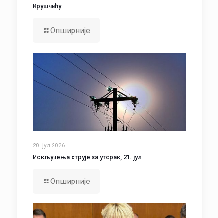
Крушчићу
Опширније
20. јул 2026.
Искључења струје за уторак, 21. јул
Опширније