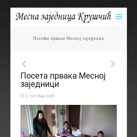
Посета првака Месној заједници
Посета првака Месној
заједници
2. октобар 2023.