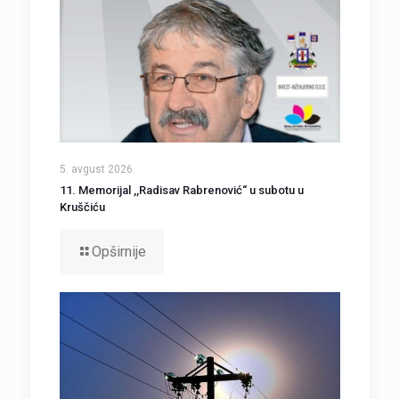
5. avgust 2026.
11. Memorijal ,,Radisav Rabrenović“ u subotu u
Kruščiću
Opširnije