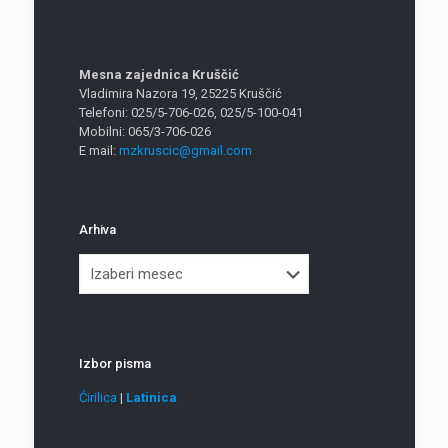
Mesna zajednica Kruščić
Vladimira Nazora 19, 25225 Kruščić
Telefoni: 025/5-706-026, 025/5-100-041
Mobilni: 065/3-706-026
E mail:
mzkruscic@gmail.com
Arhiva
Arhiva
Izbor pisma
Ćirilica
|
Latinica