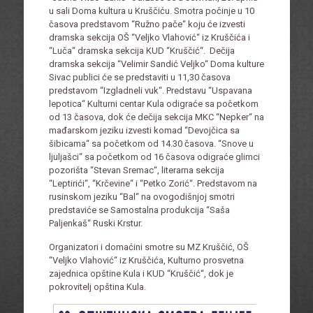
u sali Doma kultura u Kruščiću. Smotra počinje u 10
časova predstavom “Ružno pače“ koju će izvesti
dramska sekcija OŠ “Veljko Vlahović“ iz Kruščića i
“Luča“ dramska sekcija KUD “Kruščić“. Dečija
dramska sekcija “Velimir Sandić Veljko“ Doma kulture
Sivac publici će se predstaviti u 11,30 časova
predstavom “Izgladneli vuk“. Predstavu “Uspavana
lepotica“ Kulturni centar Kula odigraće sa početkom
od 13 časova, dok će dečija sekcija MKC “Nepker“ na
mađarskom jeziku izvesti komad “Devojčica sa
šibicama“ sa početkom od 14.30 časova. “Snove u
ljuljašci“ sa početkom od 16 časova odigraće glimci
pozorišta “Stevan Sremac“, literarna sekcija
“Leptirići“, “Krčevine“ i “Petko Zorić“. Predstavom na
rusinskom jeziku “Bal“ na ovogodišnjoj smotri
predstaviće se Samostalna produkcija “Saša
Paljenkaš“ Ruski Krstur.
Organizatori i domaćini smotre su MZ Kruščić, OŠ
“Veljko Vlahović“ iz Kruščića, Kulturno prosvetna
zajednica opštine Kula i KUD “Kruščić“, dok je
pokrovitelj opština Kula.