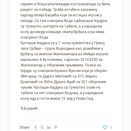
сервис и боља реализација контранапада су били
рецепт за победу. Треба истаћи и запажену
партију Илије Башића који се истицао игром у
нападу. Са три освојена бода одбојкаши Хајдука
су тренутно шетврти на табели, а у наредном
колу дочекују комшије, екипу Врбаса која нема
освојеног бода.
Куглаши Хајдука су у 7. колу првенства у Првој
лиги Србије – група Војводина као домаћини у
Врбасу са екипом Железничара из Инђије играли
нерешено 4:4у поенима, односно 3274:3242 за
Железничар у обореним чуњевима. Поене за
Хајдук су освојили Бранко Вуксан који је оборио
584 чуња, те Дарко Миловић са 571, Марко
Ераковић са 569 и Душко Аџић са 521 обореним
чуњем. Куглаши Хајдука су тренутно осми на
табели са пет освојених бодова, а у наредном
колу иду у госте екипи 13. мај у Нови Сад.
Ђ.Бојанић
Share
0