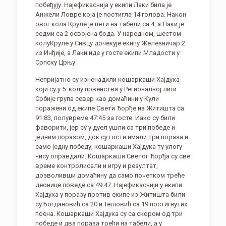
побеђују. Најефикаснија у екипи Лаки била је
Анжели Ловре која је постигла 14 голова. Након
овог кола Круле је пети на табели са 4, а Лаки је
седми са 2 освојена бода. У наредном, шестом
колуКруле у Сивцу дочекује екипу Железничар 2
из Инђије, а Лаки иде у госте екипи Младости у
Српску Црњу.
Непријатно су изненадили кошаркаши Хајдука
који су у 5. колу првенства у Регионалној лиги
Србије група север као домаћини у Кули
поражени од екипе Свети Ђорђе из Житишта са
91:83, полувреме 47:45 за госте. Иако су били
фаворити, јер су у дуел ушли са три победе и
једним поразом, док су гости имали три пораза и
само једну победу, кошаркаши Хајдука ту улогу
нису оправдали. Кошаркаши Светог Ђорђа су све
време контролисали и игру и резултат,
дозволивши домаћину да само почетком треће
деонице поведе са 49:47. Најефикаснији у екипи
Хајдука у поразу против екипе из Житишта били
су Богдановић са 20 и Тешовић са 19 постигнутих
поена. Кошаркаши Хајдука су са скором од три
победе и два пораза трећи на табели, а у