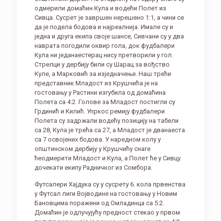
одмерили домаћин Кула и водећи Полет из
Сивца. Сусрет је завршен нерешено 1:1, а чини се
да је подела бодова и најреалнија. Имале су и
једна и друга екипа своје шансе, Сивчани су у два
наврата погодили оквир гола, док фудбалери
Кула ни једанаестерац нису претворили у гол.
Стрелци у дербију били су Шарац за вођство
Куле, а Марковић за изједначење. Наш трећи
представник Младост из Крушчића је на
гостовању у Растини изгубила од домаћина
Полета са 4:2. Голове за Младост постигли су
Грдинић и Килић. Упркос ремију фудбалери
Полета су задржали водећу позицију на табели
са 28, Кула је трећа са 27, а Младост је дванаеста
са 7 освојених бодова. У наредном колу у
општинском дербију у Крушчићу снаге
ћеодмерити Младост и Кула, а Полет ће у Сивцу
дочекати екипу Радничког из Сомбора.
Футсалери Хајдука су у сусрету 6. кола првенства
у Футсал лиги Војводине на гостовању у Новим
Бановцима поражени од Омладинца са 5:2.
Домаћин је одлучујућу предност стекао у првом