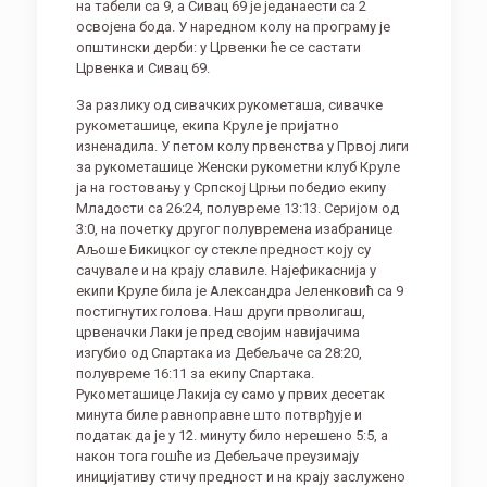
на табели са 9, а Сивац 69 је једанаести са 2
освојена бода. У наредном колу на програму је
општински дерби: у Црвенки ће се састати
Црвенка и Сивац 69.
За разлику од сивачких рукометаша, сивачке
рукометашице, екипа Круле је пријатно
изненадила. У петом колу првенства у Првој лиги
за рукометашице Женски рукометни клуб Круле
ја на гостовању у Српској Црњи победио екипу
Младости са 26:24, полувреме 13:13. Серијом од
3:0, на почетку другог полувремена изабранице
Аљоше Бикицког су стекле предност коју су
сачувале и на крају славиле. Најефикаснија у
екипи Круле била је Александра Јеленковић са 9
постигнутих голова. Наш други прволигаш,
црвеначки Лаки је пред својим навијачима
изгубио од Спартака из Дебељаче са 28:20,
полувреме 16:11 за екипу Спартака.
Рукометашице Лакија су само у првих десетак
минута биле равноправне што потврђује и
податак да је у 12. минуту било нерешено 5:5, а
након тога гошће из Дебељаче преузимају
иницијативу стичу предност и на крају заслужено