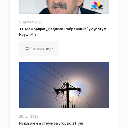
5. август 2026.
11. Меморијал ,,Радисав Рабреновић“ у суботу у
Крушчићу
Опширније
20. јул 2026.
Искључења струје за уторак, 21. јул