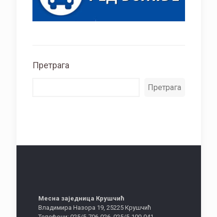
Претрага
Претрага
Месна заједница Крушчић
Владимира Назора 19, 25225 Крушчић
Телефони: 025/5-706-026, 025/5-100-041