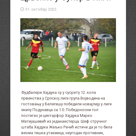
31. октобар 2022.
Фудбалери Хајдука су у сусрету 12. кола
првенства у Српској лиги група Војводина на
гостовању у Белегишу победили новајлију у лиги
екипу Подунавца са 1:0. Победоносни гол
постигао је центарфор Хајдука Марко
Матијашевић из једанаестерца. Шеф стручног
штаба Хајдука Жељко Рачић истиче да је то била
веома тешка утакмица, неугодан противник,