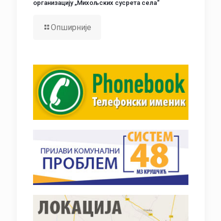
организацију „Михољских сусрета села“
Опширније