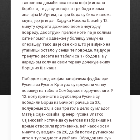
такозвана домаћинска екипа која је играла
борбено, те да су освојена три бода веома
значајна.Међутим, та три бода су била и веома
скупа, јер је играч Хајдука Никола Шакић у 12.
минуту сусрета доживео веома неугодну
повреду, двоструки прелом ноге, па је колима
хитне помоћи одвежен у болницу Земун на
операцију, тако да је све оно што је виђено на
утакмици остало у сенци те повреде. Хајдук је
тренутно десети на табели са 17 бодова, а у
наредном колу на свом терену дочекује екипу
Борца из Шајкаша.
Победом пред својим навијачима фудбалери
Русина из Руског Крстура су преузели челну
позицију на табели Сомборске подручне лиге. У
12. колу првенства фудбалери Русина су
победили Борца из Бачког Грачаца са 3:0,
полувреме 2:0, а сва три гола дело су младог
Матеја Сајанковића. Тренер Русина Златко
Сајанковић истиче да су његови изабраници на
време отворили противника, већ након осам
минута су водили са 2:0, да би потом рутинском
игром ту предност и увећали. Обрадовали су и