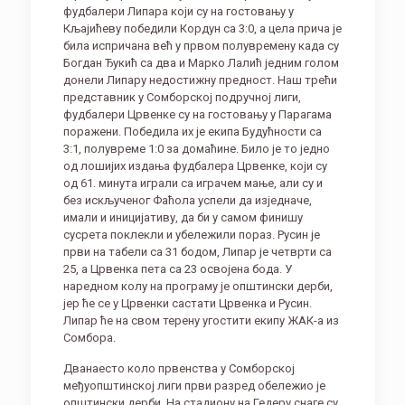
фудбалери Липара који су на гостовању у
Кљајићеву победили Кордун са 3:0, а цела прича је
била испричана већ у првом полувремену када су
Богдан Ђукић са два и Марко Лалић једним голом
донели Липару недостижну предност. Наш трећи
представник у Сомборској подручној лиги,
фудбалери Црвенке су на гостовању у Парагама
поражени. Победила их је екипа Будућности са
3:1, полувреме 1:0 за домаћине. Било је то једно
од лошијих издања фудбалера Црвенке, који су
од 61. минута играли са играчем мање, али су и
без искљученог Фаћола успели да изједначе,
имали и иницијативу, да би у самом финишу
сусрета поклекли и убележили пораз. Русин је
први на табели са 31 бодом, Липар је четврти са
25, а Црвенка пета са 23 освојена бода. У
наредном колу на програму је општински дерби,
јер ће се у Црвенки састати Црвенка и Русин.
Липар ће на свом терену угостити екипу ЖАК-а из
Сомбора.
Дванаесто коло првенства у Сомборској
међуопштинској лиги први разред обележио је
општински дерби. На стадиону на Гедеру снаге су