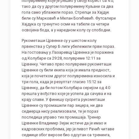
полувремену које је решио у своју корист са 4:0,
тако да су у другом полувремену Куљани са два
гола само ублажили пораз. Стрелци за Хајдук
били су Марковић и Милан Богићевић. Футсалери
Хајдука су тренутно осми на табели са четири
освојена бода, а у наредном колу су слободни.
Рукометаши Црвенке су у шестом колу
првенства у Супер Б лиги убележили први пораз.
На гостовању у Лазаревцу Црвенка је поражена
од Колубаре са 29:28, полувреме 12:11 за
Црвенку. Читаво прво полувреме рукометаши
Црвенке су били екипа која је имала предност,
која је почетком другог полувремена износила и
три гола, када је резултат гласио 15:12 за
Црвенку, да би потом Колубара серијом од 4:0
прешла у вођство које је успела да сачува и на
крају слави. У финишу сусрета рукометаши
Црвенке су промашили пар зицера, ни два
седмерца нису реализовали, те је пораз
последица управо тих промашаја. Тренер
Црвенке Владимир Зејак истиче да је имао и
кадровских проблема, јер је пивот Рачић читаве
седмице због вирозе био одсутан са тренинга,