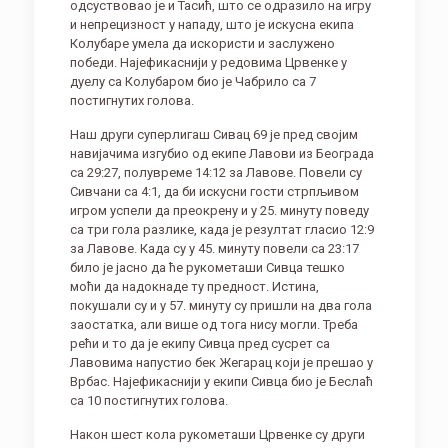
одсуствовао је и Тасић, што се одразило на игру
и непрецизност у нападу, што је искусна екипа
Колубаре умела да искористи и заслужено
победи. Најефикаснији у редовима Црвенке у
дуелу са Колубаром био је Чабрило са 7
постигнутих голова.
Наш други суперлигаш Сивац 69 је пред својим
навијачима изгубио од екипе Лавови из Београда
са 29:27, полувреме 14:12 за Лавове. Повели су
Сивчани са 4:1, да би искусни гости стрпљивом
игром успели да преокрену и у 25. минуту поведу
са три гола разлике, када је резултат гласио 12:9
за Лавове. Када су у 45. минуту повели са 23:17
било је јасно да ће рукометаши Сивца тешко
моћи да надокнаде ту предност. Истина,
покушали су и у 57. минуту су пришли на два гола
заостатка, али више од тога нису могли. Треба
рећи и то да је екипу Сивца пред сусрет са
Лавовима напустио бек Жегарац који је прешао у
Врбас. Најефикаснији у екипи Сивца био је Беслаћ
са 10 постигнутих голова.
Након шест кола рукометаши Црвенке су други