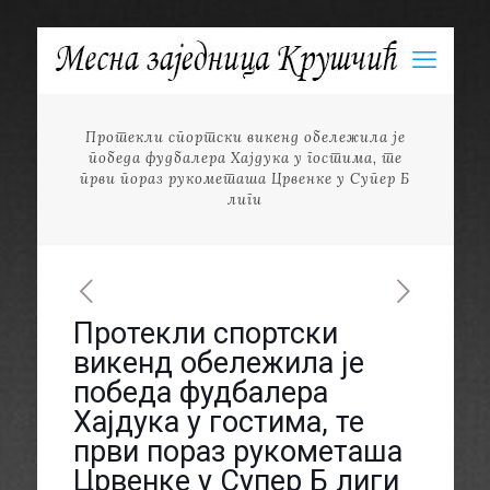
Протекли спортски викенд обележила је
победа фудбалера Хајдука у гостима, те
први пораз рукометаша Црвенке у Супер Б
лиги
Протекли спортски
викенд обележила је
победа фудбалера
Хајдука у гостима, те
први пораз рукометаша
Црвенке у Супер Б лиги