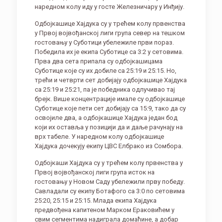
наредном колу иду у госте Железничару у Инђију.
Одбојкашице Хајдука су у трећем колу првенства
у Првој војвођанској лиги група север на тешком
гостовању у Суботици убележиле први пораз.
Победила их је екипа Суботице са 3:2 у сетовима.
Прва два сета припала су одбојкашицама
Суботице које су их добиле са 25:19 и 25:15. Но,
трећи и четврти сет добијају одбојкашице Хајдука
са 25:19 и 25:21, па је победника одлучивао тај
брејк. Више концентрације имале су одбојкашице
Суботице које пети сет добијају са 15:9, тако да су
освојиле два, а одбојкашице Хајдука један бод
који их оставља у позицији да и даље рачунају на
врх табеле. У наредном колу одбојкашице
Хајдука дочекују екипу ЦВС Елбрако из Сомбора.
Одбојкаши Хајдука су у трећем колу првенства у
Првој војвођанској лиги група исток на
гостовању у Новом Саду убележили прву победу.
Савладали су екипу Ботафого са 3:0 по сетовима
25:20, 25:15 и 25:15. Млада екипа Хајдука
предвођена капитеном Марком Ераковићем у
свим сегментима надиграла домаћине, а добар