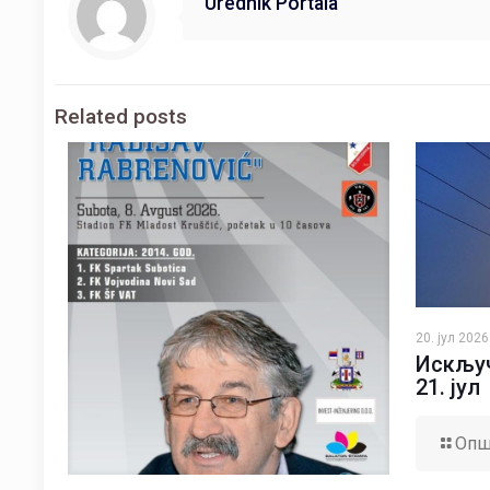
Urednik Portala
Related posts
20. јул 2026
Искључ
21. јул
Опш