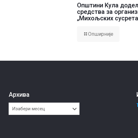
Општини Кула доде
средства за организ
„Михољских сусрета
Опширније
Архива
Архива