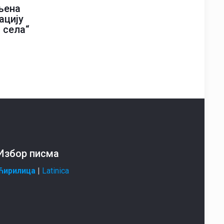
љена
ацију
 села“
Избор писма
Ћирилица
|
Latinica