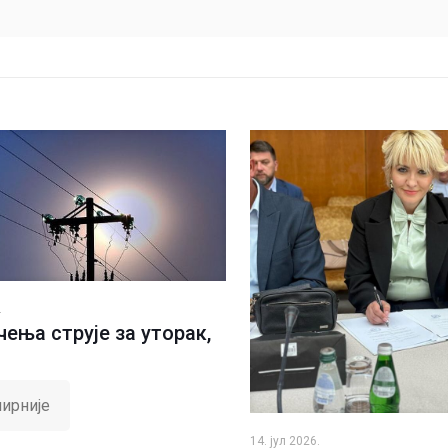
.
ења струје за уторак,
ирније
14. јул 2026.