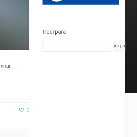
Претрага
Претрага
ти од
0