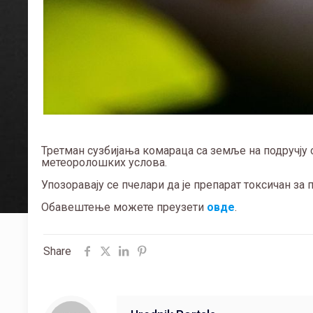
Третман сузбијања комараца са земље на подручју 
метеоролошких услова.
Упозоравају се пчелари да је препарат токсичан за 
Обавештење можете преузети
овде
.
Share