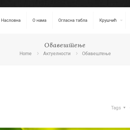
Насловна
О нама
Огласна табла
Крушчић
Обавештење
Home
Актуелности
Обавештење
Tags