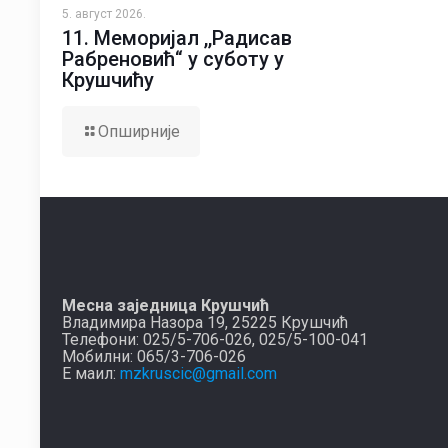
5. август 2026.
11. Меморијал ,,Радисав
Рабреновић“ у суботу у
Крушчићу
Опширније
Месна заједница Крушчић
Владимира Назора 19, 25225 Крушчић
Телефони: 025/5-706-026, 025/5-100-041
Мобилни: 065/3-706-026
Е маил:
mzkruscic@gmail.com