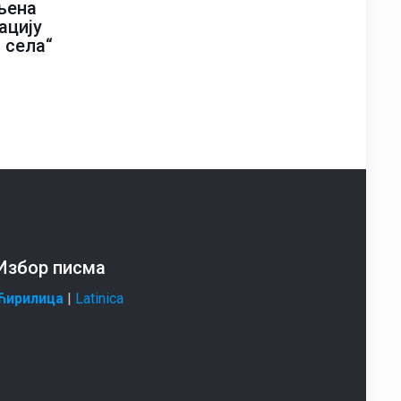
љена
ацију
 села“
Избор писма
Ћирилица
|
Latinica