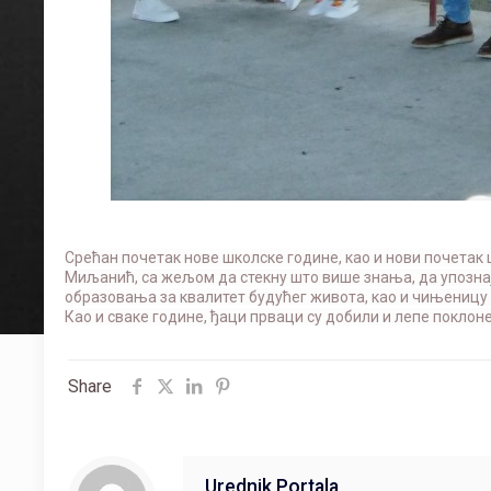
Срећан почетак нове школске године, као и нови почета
Миљанић, са жељом да стекну што више знања, да упознају
образовања за квалитет будућег живота, као и чињеницу 
Као и сваке године, ђаци прваци су добили и лепе поклон
Share
Urednik Portala