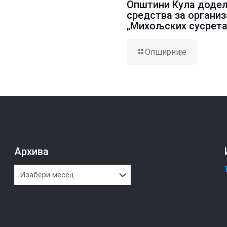
Општини Кула доде
средства за организ
„Михољских сусрета
Опширније
Архива
Архива