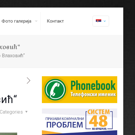
Фото галерија
Контакт
ховић“
 Влаховић“
ић“
Categories