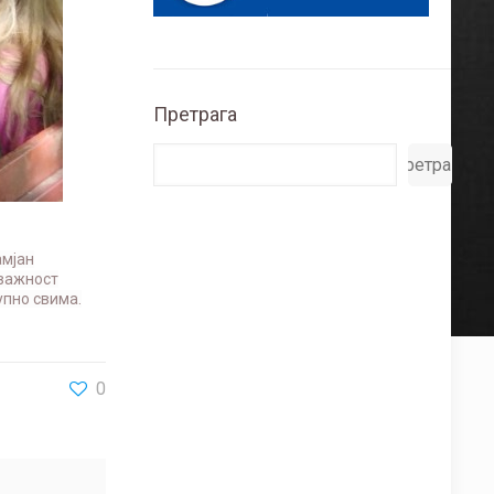
Претрага
Претрага
амјан
 важност
упно свима.
0