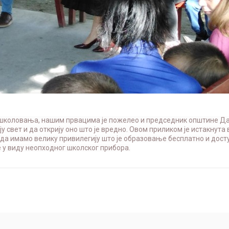
к школовања, нашим првацима је пожелео и председник општине Д
 свет и да открију оно што је вредно. Овом приликом је истакнута
да имамо велику привилегију што је образовање бесплатно и дост
е у виду неопходног школског прибора.