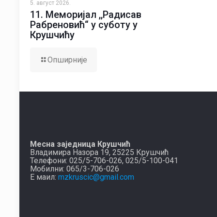
5. август 2026.
11. Меморијал ,,Радисав
Рабреновић“ у суботу у
Крушчићу
Опширније
Месна заједница Крушчић
Владимира Назора 19, 25225 Крушчић
Телефони: 025/5-706-026, 025/5-100-041
Мобилни: 065/3-706-026
Е маил:
mzkruscic@gmail.com