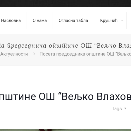
Насловна
О нама
Огласна табла
Крушчић
а председника општине ОШ “Вељко Вла
Актуелности
Посета председника општине ОШ “Вељко
општине ОШ “Вељко Влахов
Tags