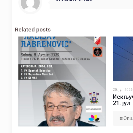
Related posts
20. јул 2026
Искључ
21. јул
Опш