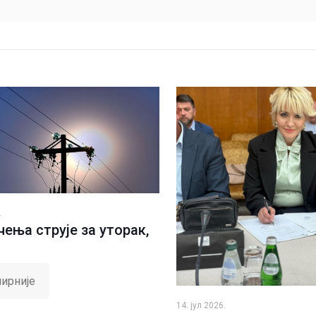
.
ења струје за уторак,
ирније
14. јул 2026.