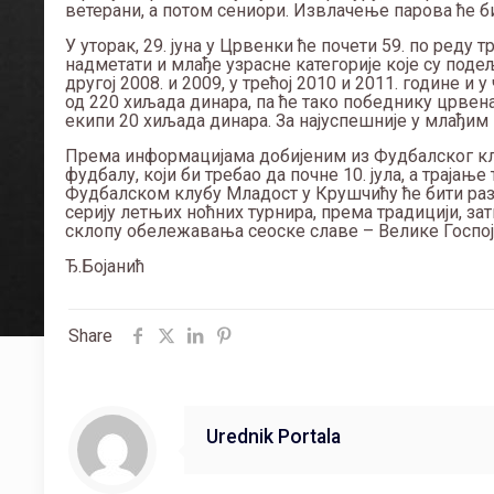
ветерани, а потом сениори. Извлачење парова ће би
У уторак, 29. јуна у Црвенки ће почети 59. по реду
надметати и млађе узрасне категорије које су подеље
другој 2008. и 2009, у трећој 2010 и 2011. године и
од 220 хиљада динара, па ће тако победнику црвена
екипи 20 хиљада динара. За најуспешније у млађим
Према информацијама добијеним из Фудбалског клу
фудбалу, који би требао да почне 10. јула, а трајање
Фудбалском клубу Младост у Крушчићу ће бити разг
серију летњих ноћних турнира, према традицији, за
склопу обележавања сеоске славе – Велике Госпој
Ђ.Бојанић
Share
Urednik Portala