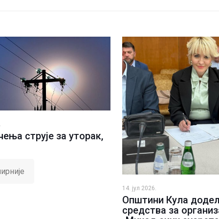
.
ења струје за уторак,
ирније
14. јул 2026.
Општини Кула доде
средства за организ