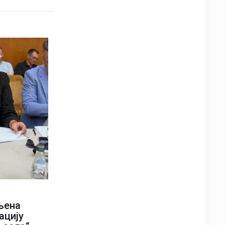
љена
ацију