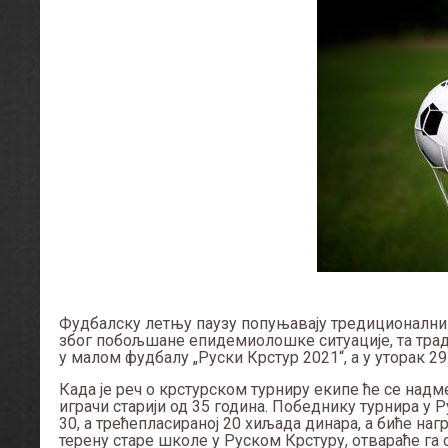
Фудбалску летњу паузу попуњавају тредиционални 
због побољшане епидемиолошке ситуације, та тради
у малом фудбалу „Руски Крстур 2021“, а у уторак 29.
Када је реч о крстурском турниру екипе ће се надм
играчи старији од 35 година. Победнику турнира у
30, а трећепласираној 20 хиљада динара, а биће наг
терену старе школе у Руском Крстуру, отвараће га с