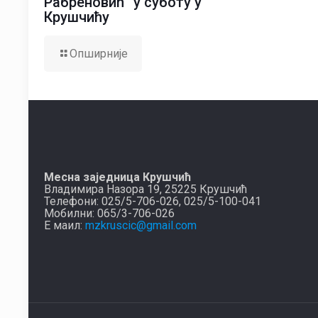
Рабреновић“ у суботу у
Крушчићу
Опширније
Месна заједница Крушчић
Владимира Назора 19, 25225 Крушчић
Телефони: 025/5-706-026, 025/5-100-041
Мобилни: 065/3-706-026
Е маил:
mzkruscic@gmail.com