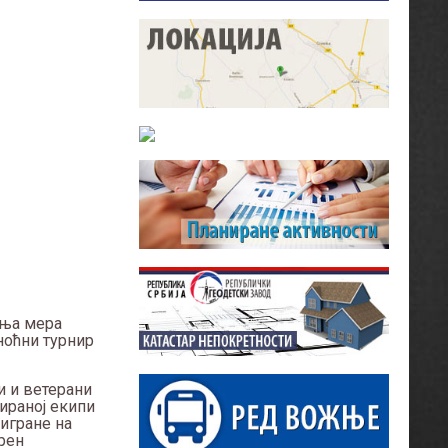
ања мера
ноћни турнир
и и ветерани
ираној екипи
 игране на
ерен