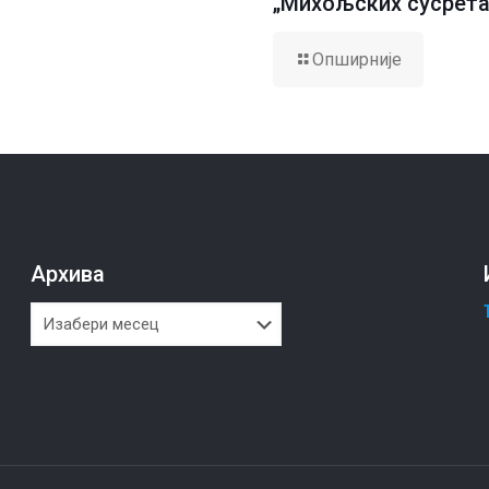
„Михољских сусрета
Опширније
Архива
Архива