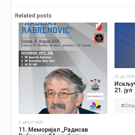
Related posts
20. јул 2026
Искључ
21. јул
Опш
5. август 2026.
11. Меморијал ,,Радисав