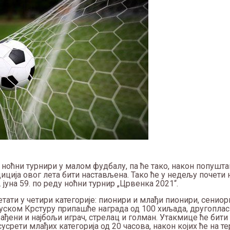
ноћни турнири у малом фудбалу, па ће тако, након попушт
ција овог лета бити настављена. Тако ће у недељу почети 
 јуна 59. по реду ноћни турнир „Црвенка 2021“.
етати у четири категорије: пионири и млађи пионири, сениор
 Руском Крстуру припашће награда од 100 хиљада, другоплас
рађени и најбољи играч, стрелац и голман. Утакмице ће бити
усрети млађих категорија од 20 часова, након којих ће на т