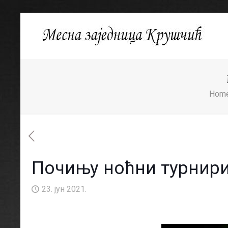
Hom
Почињу ноћни турнири
23. јун 2021.