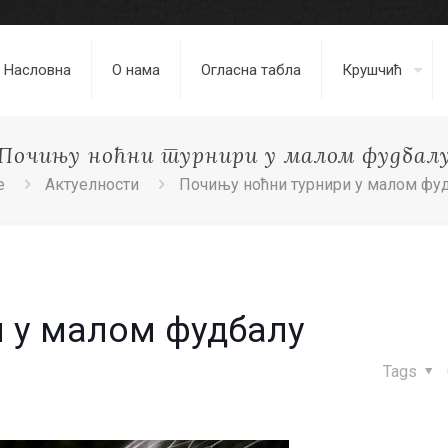
Насловна
О нама
Огласна табла
Крушчић
Почињу ноћни турнири у малом фудбал
e
Актуелности
Почињу ноћни турнири у малом фу
 у малом фудбалу
Tags