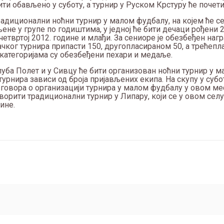
ти обављено у суботу, а турнир у Руском Крстуру ће почети
 традиционални ноћни турнир у малом фудбалу, на којем ће с
не у групе по годиштима, у једној ће бити дечаци рођени 200
 у четвртој 2012. године и млађи. За сениоре је обезбеђен на
чког турнира припасти 150, другопласираном 50, а трећепл
 категоријама су обезбеђени пехари и медаље.
ба Полет и у Сивцу ће бити организован ноћни турнир у 
 турнира зависи од броја пријављених екипа. На скупу у субо
овора о организацији турнира у малом фудбалу у овом мес
творити традиционални турнир у Липару, који се у овом сел
ине.