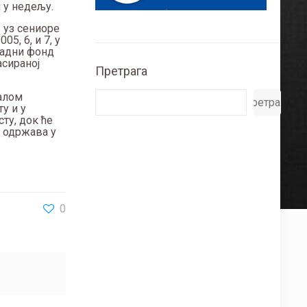
 у недељу.
е уз сениоре
5, 6, и 7, у
градни фонд
асираној
Претрага
малом
Претрага
ту и у
ту, док ће
у одржава у
0