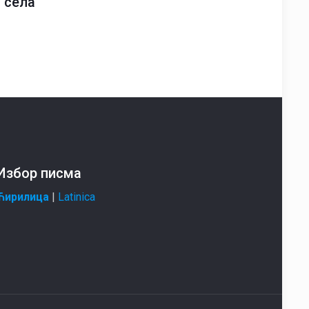
 села“
Избор писма
Ћирилица
|
Latinica