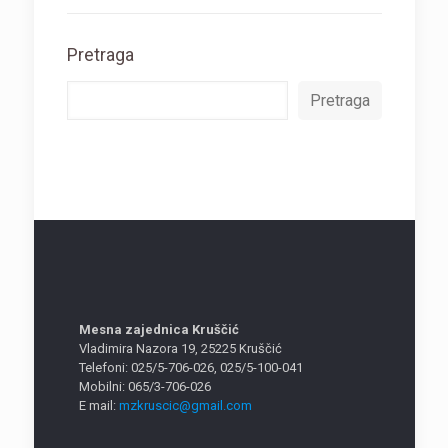
Pretraga
Pretraga
Mesna zajednica Kruščić
Vladimira Nazora 19, 25225 Kruščić
Telefoni: 025/5-706-026, 025/5-100-041
Mobilni: 065/3-706-026
E mail:
mzkruscic@gmail.com