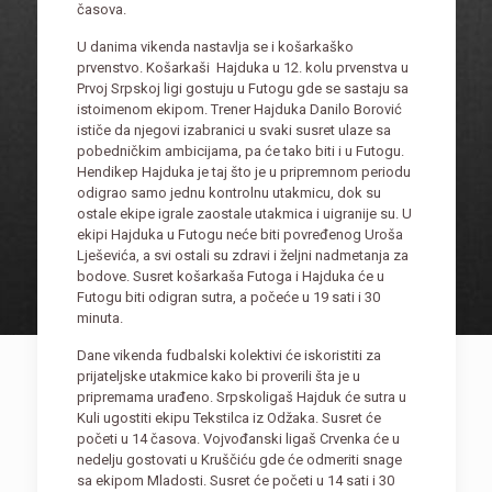
časova.
U danima vikenda nastavlja se i košarkaško
prvenstvo. Košarkaši Hajduka u 12. kolu prvenstva u
Prvoj Srpskoj ligi gostuju u Futogu gde se sastaju sa
istoimenom ekipom. Trener Hajduka Danilo Borović
ističe da njegovi izabranici u svaki susret ulaze sa
pobedničkim ambicijama, pa će tako biti i u Futogu.
Hendikep Hajduka je taj što je u pripremnom periodu
odigrao samo jednu kontrolnu utakmicu, dok su
ostale ekipe igrale zaostale utakmica i uigranije su. U
ekipi Hajduka u Futogu neće biti povređenog Uroša
Lješevića, a svi ostali su zdravi i željni nadmetanja za
bodove. Susret košarkaša Futoga i Hajduka će u
Futogu biti odigran sutra, a počeće u 19 sati i 30
minuta.
Dane vikenda fudbalski kolektivi će iskoristiti za
prijateljske utakmice kako bi proverili šta je u
pripremama urađeno. Srpskoligaš Hajduk će sutra u
Kuli ugostiti ekipu Tekstilca iz Odžaka. Susret će
početi u 14 časova. Vojvođanski ligaš Crvenka će u
nedelju gostovati u Kruščiću gde će odmeriti snage
sa ekipom Mladosti. Susret će početi u 14 sati i 30