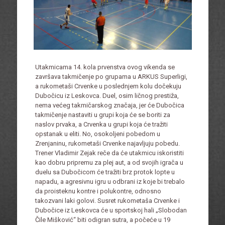
Utakmicama 14. kola prvenstva ovog vikenda se
završava takmičenje po grupama u ARKUS Superligi,
a rukometaši Crvenke u poslednjem kolu dočekuju
Dubočicu iz Leskovca. Duel, osim ličnog prestiža,
nema većeg takmičarskog značaja, jer će Dubočica
takmičenje nastaviti u grupi koja će se boriti za
naslov prvaka, a Crvenka u grupi koja će tražiti
opstanak u eliti. No, osokoljeni pobedom u
Zrenjaninu, rukometaši Crvenke najavljuju pobedu.
Trener Vladimir Zejak reče da će utakmicu iskoristiti
kao dobru pripremu za plej aut, a od svojih igrača u
duelu sa Dubočicom će tražiti brz protok lopte u
napadu, a agresivnu igru u odbrani iz koje bi trebalo
da proisteknu kontre i polukontre, odnosno
takozvani laki golovi. Susret rukometaša Crvenke i
Dubočice iz Leskovca će u sportskoj hali „Slobodan
Čile Mišković“ biti odigran sutra, a počeće u 19