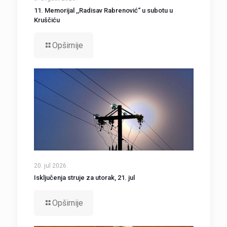
11. Memorijal ,,Radisav Rabrenović“ u subotu u
Kruščiću
Opširnije
20. jul 2026.
Isključenja struje za utorak, 21. jul
Opširnije