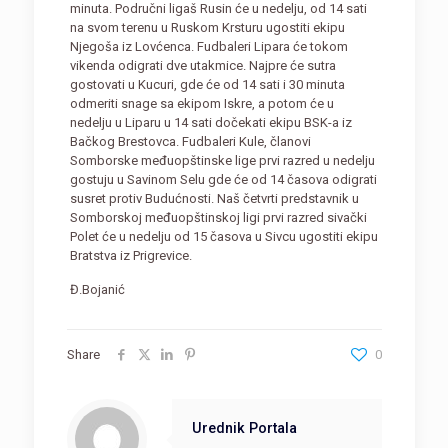
minuta. Područni ligaš Rusin će u nedelju, od 14 sati
na svom terenu u Ruskom Krsturu ugostiti ekipu
Njegoša iz Lovćenca. Fudbaleri Lipara će tokom
vikenda odigrati dve utakmice. Najpre će sutra
gostovati u Kucuri, gde će od 14 sati i 30 minuta
odmeriti snage sa ekipom Iskre, a potom će u
nedelju u Liparu u 14 sati dočekati ekipu BSK-a iz
Bačkog Brestovca. Fudbaleri Kule, članovi
Somborske međuopštinske lige prvi razred u nedelju
gostuju u Savinom Selu gde će od 14 časova odigrati
susret protiv Budućnosti. Naš četvrti predstavnik u
Somborskoj međuopštinskoj ligi prvi razred sivački
Polet će u nedelju od 15 časova u Sivcu ugostiti ekipu
Bratstva iz Prigrevice.
Đ.Bojanić
Share
0
Urednik Portala