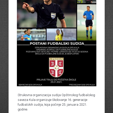
Strukovna organizacija sudija Opštinskog fudbalskog
saveza Kula organizuje školovanje 16. generacije
fudbalskih sudija, koja počinje 25. januara 2021.
godine.