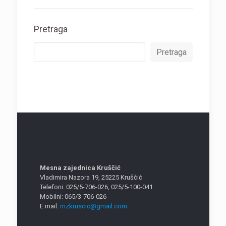
Pretraga
Pretraga
Mesna zajednica Kruščić
Vladimira Nazora 19, 25225 Kruščić
Telefoni: 025/5-706-026, 025/5-100-041
Mobilni: 065/3-706-026
E mail:
mzkruscic@gmail.com