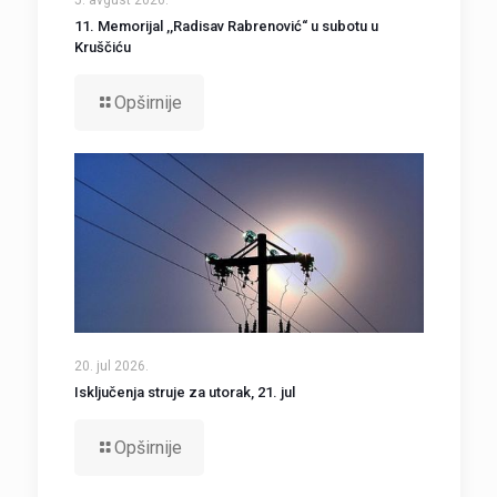
5. avgust 2026.
11. Memorijal ,,Radisav Rabrenović“ u subotu u
Kruščiću
Opširnije
20. jul 2026.
Isključenja struje za utorak, 21. jul
Opširnije