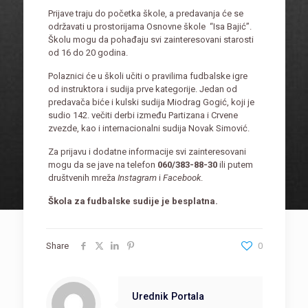
Prijave traju do početka škole, a predavanja će se
održavati u prostorijama Osnovne škole “Isa Bajić”.
Školu mogu da pohađaju svi zainteresovani starosti
od 16 do 20 godina.
Polaznici će u školi učiti o pravilima fudbalske igre
od instruktora i sudija prve kategorije. Jedan od
predavača biće i kulski sudija Miodrag Gogić, koji je
sudio 142. večiti derbi između Partizana i Crvene
zvezde, kao i internacionalni sudija Novak Simović.
Za prijavu i dodatne informacije svi zainteresovani
mogu da se jave na telefon
060/383-88-30
ili putem
društvenih mreža
Instagram
i
Facebook
.
Škola za fudbalske sudije je besplatna.
Share
0
Urednik Portala