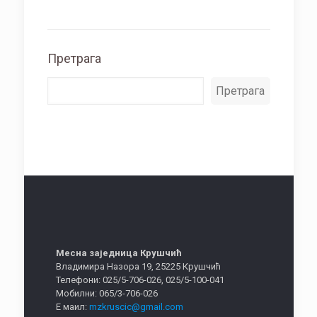
Претрага
Претрага
Месна заједница Крушчић
Владимира Назора 19, 25225 Крушчић
Телефони: 025/5-706-026, 025/5-100-041
Мобилни: 065/3-706-026
Е маил:
mzkruscic@gmail.com