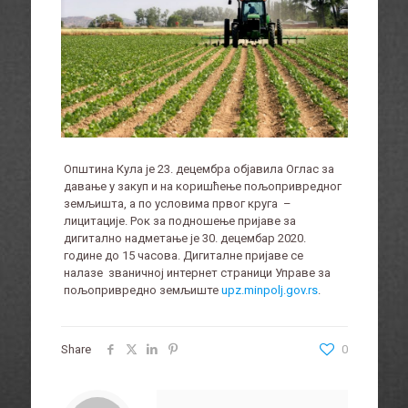
Општина Кула је 23. децембра објавила Оглас за
давање у закуп и на коришћење пољопривредног
земљишта, а по условима првог круга –
лицитације. Рок за подношење пријаве за
дигитално надметање је 30. децембар 2020.
године до 15 часова. Дигиталне пријаве се
налазе званичној интернет страници Управе за
пољопривредно земљиште
upz.minpolj.gov.rs
.
Share
0