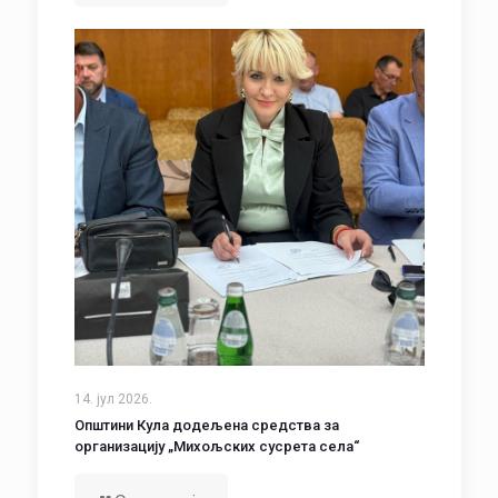
14. јул 2026.
Општини Кула додељена средства за
организацију „Михољских сусрета села“