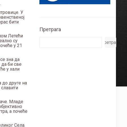
.
итровице. У
рвенственој
ерас бити
Претрага
ипом Летећи
еално су
Претрага
очеће у 21
се зна да
 да би све
ће у хали
а до друге на
и славити
аче. Младе
објективно
тра, а почеће
еликог Села.