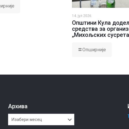
ирније
14. јул 2026.
Општини Кула доде
средства за организ
„Михољских сусрета
Опширније
Архива
Архива