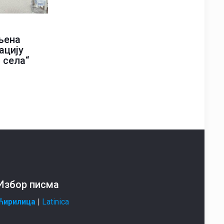
љена
ацију
 села“
Избор писма
Ћирилица
|
Latinica