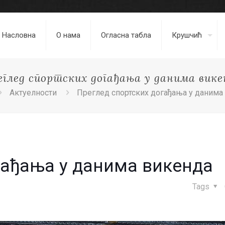
Насловна
О нама
Огласна табла
Крушчић
еглед спортских догађања у данима вике
Актуелности
Преглед спортских догађања у данима
гађања у данима викенда
Tags