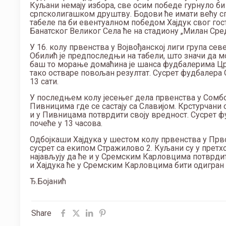
Куљани немају избора, све осим победе гурнуло би и
српсколигашком друштву. Бодови ће имати већу сп
табеле па би евентуалном победом Хајдук свог гост
Банатског Великог Села ће на стадиону „Милан Среда
У 16. колу првенства у Војвођанској лиги група с
Обилић је предпоследњи на табели, што значи да 
баш то морање домаћина је шанса фудбалерима Црв
тако остваре повољан резултат. Сусрет фудбалера 
13 сати.
У последњем колу јесењег дела првенства у Сомбор
Пивницима где се састају са Славијом. Крстурчани 
и у Пивницама потврдити своју вредност. Сусрет ф
почеће у 13 часова.
Одбојкаши Хајдука у шестом колу првенства у Прво
сусрет са екипом Стражилово 2. Куљани су у претхо
најављују да ће и у Сремским Карловцима потврдит
и Хајдука ће у Сремским Карловцима бити одигран 
Ђ.Бојанић
Share