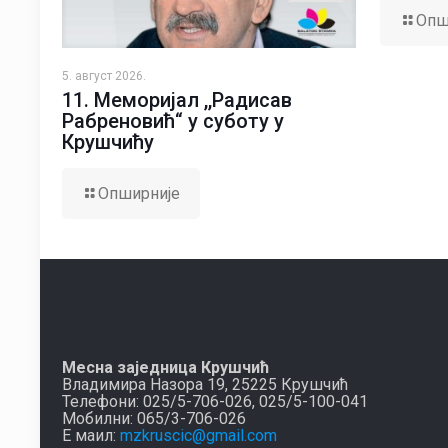
Опш
5. август 2026.
11. Меморијал ,,Радисав
Рабреновић“ у суботу у
Крушчићу
Опширније
Месна заједница Крушчић
Владимира Назора 19, 25225 Крушчић
Телефони: 025/5-706-026, 025/5-100-041
Мобилни: 065/3-706-026
Е маил:
mzkruscic@gmail.com