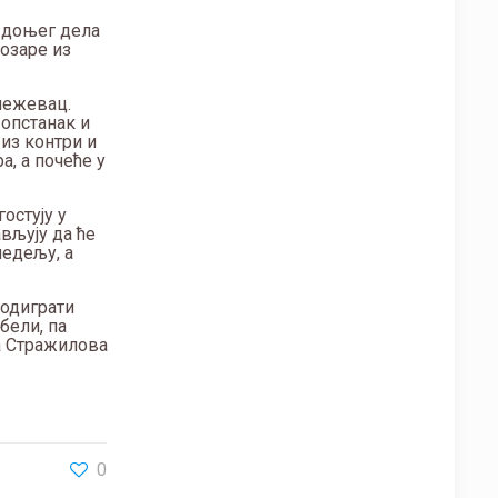
з доњег дела
Козаре из
Кнежевац.
опстанак и
из контри и
, а почеће у
остују у
вљују да ће
недељу, а
 одиграти
бели, па
ша Стражилова
0