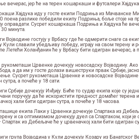
е вечерас, јер ће на терен кошаркаши и футсалери Хајдука
аркаши Хајдука иду у госте екипи Подриња из Мачванске М
0 поена разлике победили екипу Подриња, боље стоје на п
рају оправдати. Сусрет кошаркаша Подриња и Хајдука ће веч
 30 минута.
иги Војводине гостују у Врбасу где ће одмерити снаге са ек
у Кули славили убедљиву победу, играју на свом терену и р
е Летећи Холанђанин ће у Врбасу бити одигран вечерас, а п
 рукометаши Црвенке дочекују новосадску Војводину. Ако 
ода, а да им у госте долази вишеструки првак Србије, јасно
ење. Сусрет рукометаша Црвенке и новосадске Војводине 
утра, а почеће у 18 сати.
и Србије дочекују Инђију. Биће то судар екипа које су једн
вчани поручују да ће искористити предност домаћег терена 
чкој хали бити одигран сутра, а почеће у 18 часова.
ташице екипа Лаки у Црвенки дочекује Спартака из Дебељ
ерену и са оптимизмом дочекују дуел са Спартаком, који је 
– Спартак из Дебељаче ће у црвеначкој хали бити одигран су
лиги група Војводина у Кули дочекују Козару из Банатског В