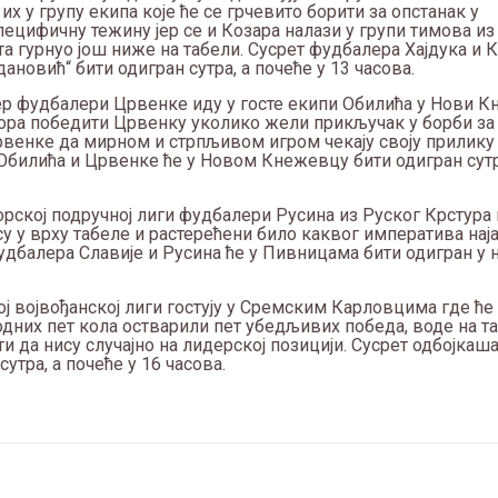
х у групу екипа које ће се грчевито борити за опстанак у
ецифичну тежину јер се и Козара налази у групи тимова и
а гурнуо још ниже на табели. Сусрет фудбалера Хајдука и 
новић“ бити одигран сутра, а почеће у 13 часова.
евер фудбалери Црвенке иду у госте екипи Обилића у Нови 
мора победити Црвенку уколико жели прикључак у борби за 
енке да мирном и стрпљивом игром чекају своју прилику 
Обилића и Црвенке ће у Новом Кнежевцу бити одигран сутра
ској подручној лиги фудбалери Русина из Руског Крстура г
су у врху табеле и растерећени било каквог императива наја
удбалера Славије и Русина ће у Пивницама бити одигран у 
ј војвођанској лиги гостују у Сремским Карловцима где ће
дних пет кола остварили пет убедљивих победа, воде на та
и да нису случајно на лидерској позицији. Сусрет одбојка
сутра, а почеће у 16 часова.