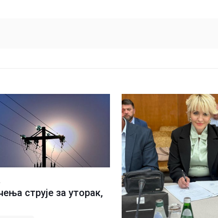
.
ења струје за уторак,