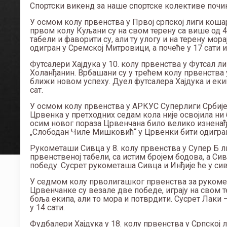
Спортски викенд за наше спортске колективе почињ
У осмом колу првенства у Првој српској лиги кош
првом колу Куљани су на свом терену са више од 4
табели и фаворити су, али ту улогу и на терену мо
одигран у Сремској Митровици, а почеће у 17 сати и
Футсалери Хајдука у 10. колу првенства у Футсал л
Холанђанин. Врбашани су у трећем колу првенства 
ближи новом успеху. Дуел футсалера Хајдука и екип
сат.
У осмом колу првенства у АРКУС Суперлиги Србије
Црвенка у претходних седам кола није освојила ни б
осим новог пораза Црвенчана било велико изненађ
„Слободан Чиле Мишковић“ у Црвенки бити одигран с
Рукометаши Сивца у 8. колу првенства у Супер Б лиг
првенственој табели, са истим бројем бодова, а Си
победу. Сусрет рукометаша Сивца и Инђије ће у сива
У седмом колу прволигашког првенства за рукоме
Црвенчанке су везале две победе, играју на свом т
боља екипа, али то мора и потврдити. Сусрет Лаки 
у 14 сати.
Фудбалери Хајдука у 18. колу првенства у Српској 