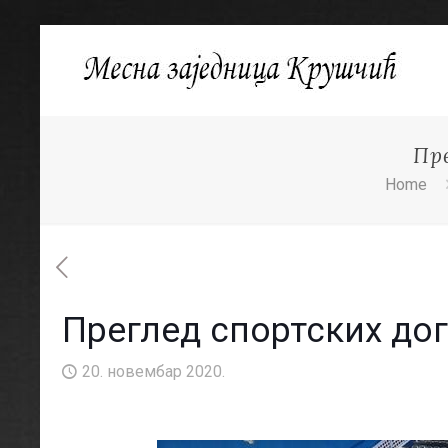
Пр
Home
Преглед спортских до
20. новембар 2020.