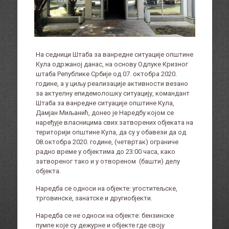
На седници Штаба за ванредне ситуације општине
Кула одржаној данас, на основу Одлуке Кризног
штаба Републике Србије од 07. октобра 2020.
године, а у циљу реализације активности везано
за актуелну епидемолошку ситуацију, командант
Штаба за ванредне ситуације општине Кула,
Дамјан Миљанић, донео је Наредбу којом се
наређује власницима свих затворених објеката на
територији општине Кула, да су у обавези да од
08.октобра 2020. године, (четвртак) ограниче
радно време у објектима до 23:00 часа, како
затвореног тако и у отвореном (башти) делу
објекта.
Наредба се односи на објекте: угоститељске,
трговинске, занатске и другиобјекти.
Наредба се не односи на објектe: бензинске
пумпе које су дежурне и објекте где своју