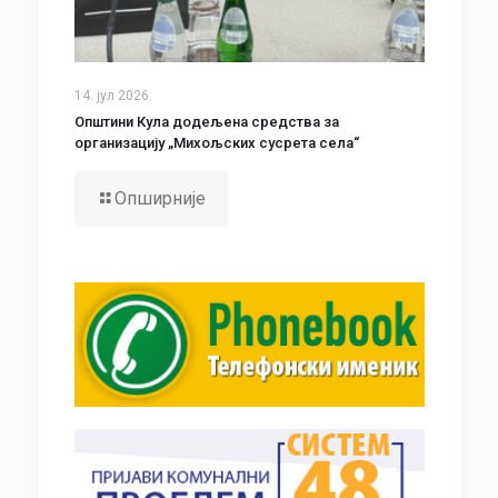
14. јул 2026.
Општини Кула додељена средства за
организацију „Михољских сусрета села“
Опширније