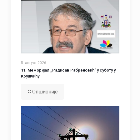
5. август 2026.
11. Меморијал ,,Радисав Рабреновић“ у суботу у
Крушчићу
Опширније