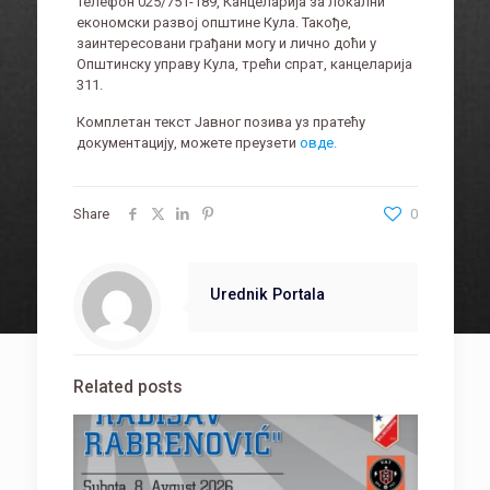
телефон 025/751-189, Канцеларија за локални
економски развој општине Кула. Такође,
заинтересовани грађани могу и лично доћи у
Општинску управу Кула, трећи спрат, канцеларија
311.
Комплетан текст Јавног позива уз пратећу
документацију, можете преузети
овде.
Share
0
Urednik Portala
Related posts