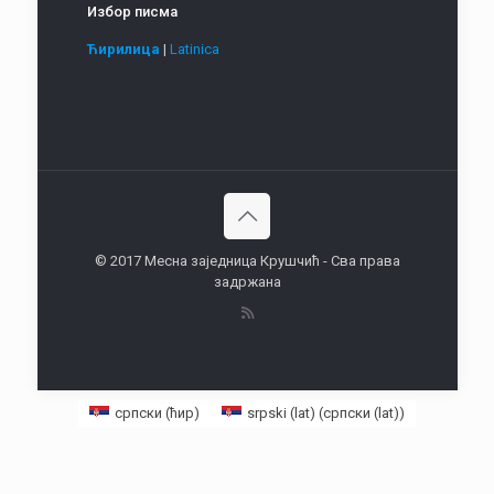
Избор писма
Ћирилица
|
Latinica
© 2017 Месна заједница Крушчић - Сва права
задржана
српски (ћир)
srpski (lat)
(
српски (lat)
)