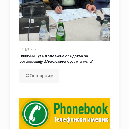
14. јул 2026.
Општини Кула додељена средства за
организацију „Михољских сусрета села“
Опширније