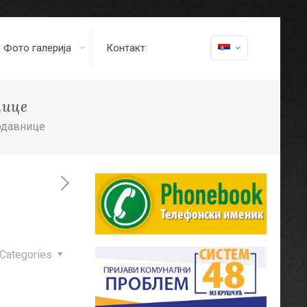
Фото галерија
Контакт
нице
одавнице
Categories