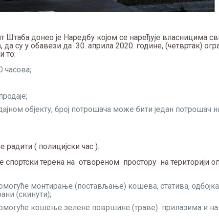
т Штаба донео је Наредбу којом се наређује власницима св
 да су у обавези да 30. априла 2020. године, (четвртак) ог
 то:
0 часова;
продаје;
дајном објекту, број потрошача може бити један потрошач н
е радити ( полицијски час ).
е спортски терена на отвореном простору на територији о
 омогуће монтирање (постављање) кошева, статива, одбој
ани (скинути);
 омогуће кошење зелене површине (траве) прилазима и н