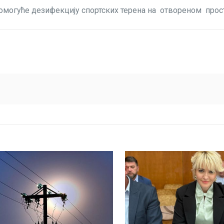
 омогуће дезифекцију спортских терена на отвореном прос