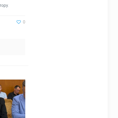
тору.
0