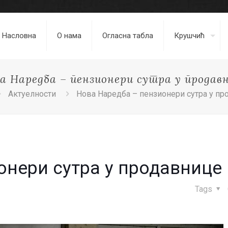
Насловна
О нама
Огласна табла
Крушчић
а Наредба – пензионери сутра у продав
Актуелности
Нова Наредба – пензионери сутра у пр
онери сутра у продавнице
Tags