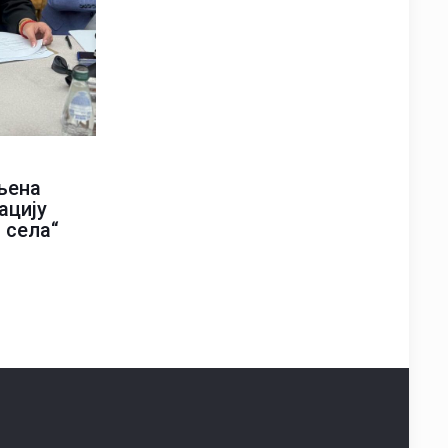
љена
ацију
 села“