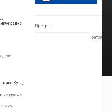
их
раниче радно
Претрага
Претрага
а десет
пштине Кула,
кашке мреже
а самим