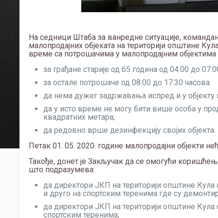
На седници Штаба за ванредне ситуације, командан
малопродајних објеката на територији општине Кула,
време са потрошачима у малопродајним објектима и
за грађане старије од 65 година од 04:00 до 07:0
за остале потрошаче од 08:00 до 17:30 часова
да нема дужег задржавања испред и у објекту 
да у исто време не могу бити више особа у про
квадратних метара;
да редовно врше дезинфекцију својих објекта.
Петак 01. 05. 2020. године малопродајни објекти нећ
Такође, донет је Закључак да се омогући коришћењ
што подразумева:
да директори ЈКП на територији општине Кула
и друго на спортским теренима где су демонтир
да директори ЈКП на територији општине Кула
спортским теренима;