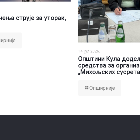
.
ења струје за уторак,
ирније
14. јул 2026.
Општини Кула доде
средства за организ
„Михољских сусрета
Опширније