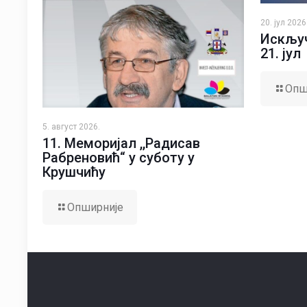
20. јул 2026
Искључ
21. јул
Опш
5. август 2026.
11. Меморијал ,,Радисав
Рабреновић“ у суботу у
Крушчићу
Опширније