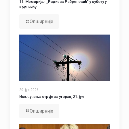
11. Меморијал ,,Радисав Рабреновић“ у суботу у
Крушчићу
Опширније
20. јул 2026.
Искључења струје за уторак, 21. јул
Опширније