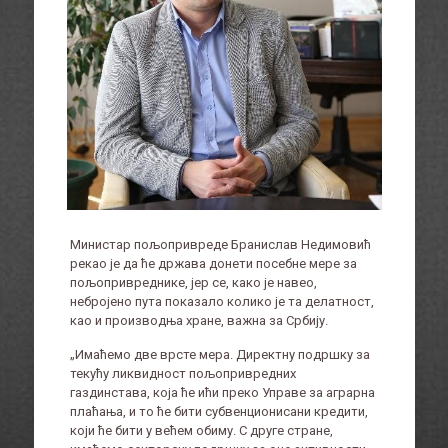
Министар пољопривреде Бранислав Недимовић
рекао је да ће држава донети посебне мере за
пољопривреднике, јер се, како је навео,
небројено пута показало колико је та делатност,
као и производња хране, важна за Србију.
„Имаћемо две врсте мера. Директну подршку за
текућу ликвидност пољопривредних
газдинстава, која ће ићи преко Управе за аграрна
плаћања, и то ће бити субвенционисани кредити,
који ће бити у већем обиму. С друге стране,