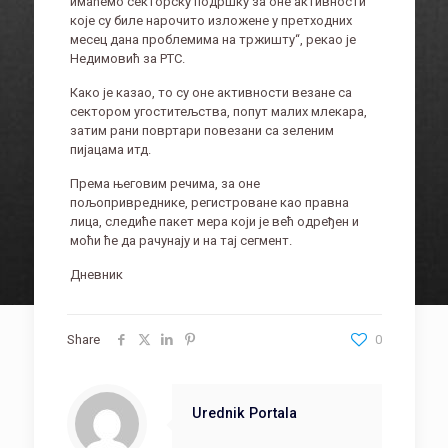
имаћемо секторску подршку за оне активности
које су биле нарочито изложене у претходних
месец дана проблемима на тржишту“, рекао је
Недимовић за РТС.
Како је казао, то су оне активности везане са
сектором угоститељства, попут малих млекара,
затим рани повртари повезани са зеленим
пијацама итд.
Према његовим речима, за оне
пољопривреднике, регистроване као правна
лица, следиће пакет мера који је већ одређен и
моћи ће да рачунају и на тај сегмент.
Дневник
Share
0
Urednik Portala