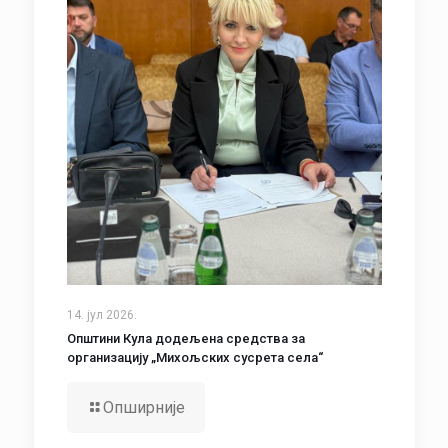
14. јул 2026.
Општини Кула додељена средства за
организацију „Михољских сусрета села“
Опширније