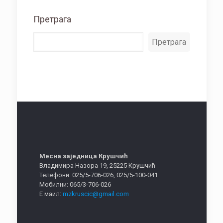
Претрага
Претрага
Месна заједница Крушчић
Владимира Назора 19, 25225 Крушчић
Телефони: 025/5-706-026, 025/5-100-041
Мобилни: 065/3-706-026
Е маил:
mzkruscic@gmail.com