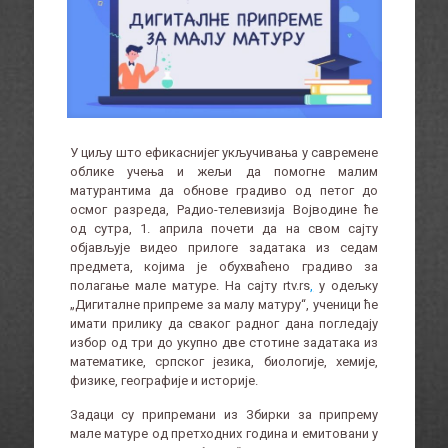
У циљу што ефикаснијег укључивања у савремене
облике учења и жељи да помогне малим
матурантима да обнове градиво од петог до
осмог разреда, Радио-телевизија Војводине ће
од сутра, 1. априла почети да на свом сајту
објављује видео прилоге задатака из седам
предмета, којима је обухваћено градиво за
полагање мале матуре. На сајту rtv.rs
,
у одељку
„Дигиталне припреме за малу матуру“, ученици ће
имати прилику да сваког радног дана погледају
избор од три до укупно две стотине задатака из
математике, српског језика, биологије, хемије,
физике, географије и историје.
Задаци су припремани из Збирки за припрему
мале матуре од претходних година и емитовани у