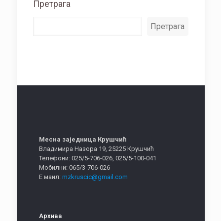
Претрага
Претрага
Месна заједница Крушчић
Владимира Назора 19, 25225 Крушчић
Телефони: 025/5-706-026, 025/5-100-041
Мобилни: 065/3-706-026
Е маил:
mzkruscic@gmail.com
Архива