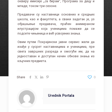
оквиру емисије „Ја бирам“, Програма за децу и
младе, током три сезоне.
Предавачи су наставници основних и средњих
школа, као и факултета, а сваки задатак је, уз
објашњење предавача, праћен анимираном
илустрацијом која ученицима помаже да се
подсете чињеница и већ усвојених знања.
Овим путем Покрајински јавни сервис жели да
изађе у сусрет наставницима и ученицима, пре
свега завршних разреда и омогући им, да на
једноставан и доступан начин обнове знања из
кључних предмета.
Share
0
Urednik Portala