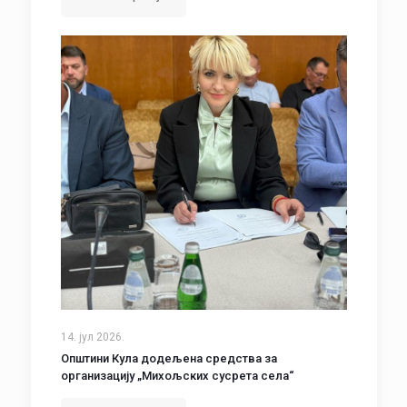
14. јул 2026.
Општини Кула додељена средства за
организацију „Михољских сусрета села“