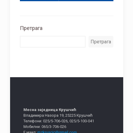
Претрага
Претрага
Месна заједница Крушчић
Владимира Назора 19, 25225 Крушчић
Телефони: 025/5-706-026, 025/5-100-041
Мобилни: 065/3-706-026
Е маил:
mzkruscic@gmail.com