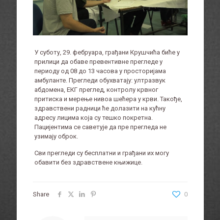
У суботу, 29. фебруара, грађани Крушчића биће у
прилици да обаве превентивне прегледе у
периоду од 08 до 13 часова у просторијама
амбуланте. Прегледи обухватају: ултразвук
абдомена, ЕКГ преглед, контролу крвног
притиска и мерење нивоа шећера у крви. Такође,
здравствени радници ће долазити на кућну
адресу лицима која су тешко покретна.
Пацијентима се саветује да пре прегледа не
узимају оброк.
Сви прегледи су бесплатни и грађани их могу
обавити без здравствене књижице.
Share
0