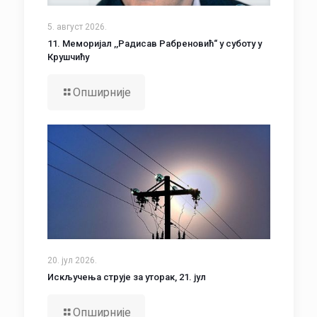
5. август 2026.
11. Меморијал ,,Радисав Рабреновић“ у суботу у
Крушчићу
Опширније
20. јул 2026.
Искључења струје за уторак, 21. јул
Опширније