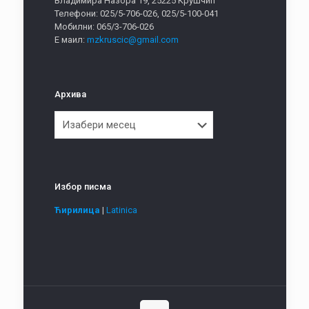
Владимира Назора 19, 25225 Крушчић
Телефони: 025/5-706-026, 025/5-100-041
Мобилни: 065/3-706-026
Е маил:
mzkruscic@gmail.com
Архива
Архива
Избор писма
Ћирилица
|
Latinica