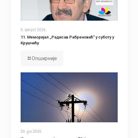
5. август 2026.
11. Меморијал ,,Радисав Рабреновић“ у суботу у
Крушчићу
Опширније
20. јул 2026.