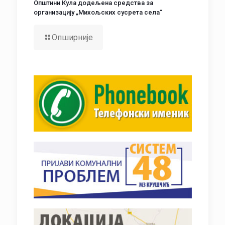
Општини Кула додељена средства за
организацију „Михољских сусрета села“
Опширније