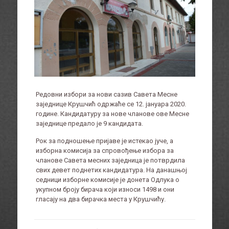
Редовни избори за нови сазив Савета Месне
заједнице Крушчић одржаће се 12. јануара 2020.
године. Кандидатуру за нове чланове ове Месне
заједнице предало је 9 кандидата.
Рок за подношење пријаве је истекао јуче, а
изборна комисија за спровођење избора за
чланове Савета месних заједница је потврдила
свих девет поднетих кандидатура. На данашњој
седници изборне комисије је донета Одлука о
укупном броју бирача који износи 1498 и они
гласају на два бирачка места у Крушчићу.