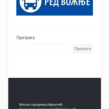
Претрага
Претрага
Месна заједница Крушчић