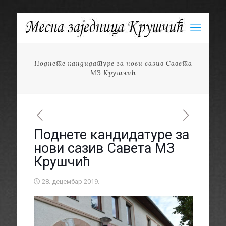
Поднете кандидатуре за нови сазив Савета
МЗ Крушчић
Поднете кандидатуре за
нови сазив Савета МЗ
Крушчић
28. децембар 2019.