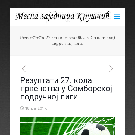
Резултати 27. кола првенства у Сомборској
подручној лиги
Резултати 27. кола
првенства у Сомборској
подручној лиги
18. мај 2017.