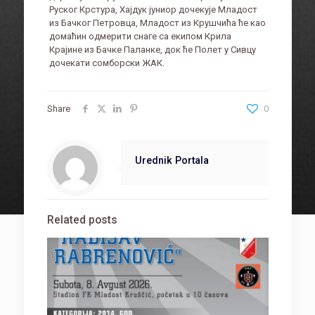
Руског Крстура, Хајдук јуниор дочекује Младост
из Бачког Петровца, Младост из Крушчића ће као
домаћин одмерити снаге са екипом Крила
Крајине из Бачке Паланке, док ће Полет у Сивцу
дочекати сомборски ЖАК.
Share
0
Urednik Portala
Related posts