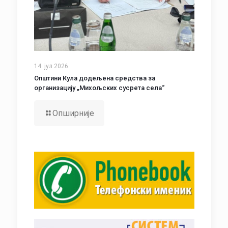
14. јул 2026.
Општини Кула додељена средства за
организацију „Михољских сусрета села“
Опширније