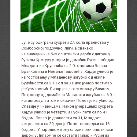
Јуче су одиграни сусрети 27. кола првенства у
Сомборској подручној лиги, а свакако
најзначајнији је био општински дерби одигран у
Руском Крстуру у којем је домаћин Русин победио
Младост из Крушчића са 2:0 головима Бојана
Бранковића и Немање Тешовића. Хајдук јуниор је
на гостовању у Младенову изгубио од екипе
Будућности са 2:1. Гол за Хајдук јуниор постигао
је Кузмановић. Липар је на гостовању у Бачком
Петровцу од домаћина Младости изгубио са 6:0, а
истим резултатом и сивачки Полет је изгубио од
Славије у Пивницама. Након јучерашњих сусрета
Хајдук јуниор је четврти, а Русин пети са по 41
бодом, Липар је дванаести са 31, Младост
четрнаеста са 29, док је Полет последњи са 16
бодова. У наредном колу следи нови општински
дерби: у Липару ће се састати Липар и Русин из