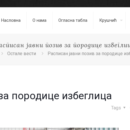
Насловна
О нама
Огласна табла
Крушчић
асписан јавни позив за породице избегли
Остале вести
Расписан јавни позив за породице и
за породице избеглица
Tags