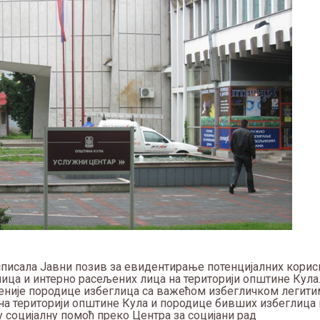
списала Јавни позив за евидентирање потенцијалних кори
лица и интерно расељених лица на територији општине Кула
еније породице избеглица са важећом избегличком легити
а територији општине Кула и породице бивших избеглица 
у социјалну помоћ преко Центра за социјани рад