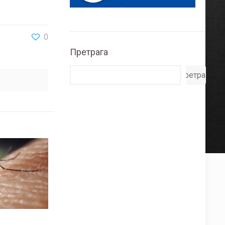
0
Претрага
Претрага