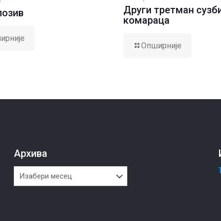
.
Други третман сузб
позив
комараца
ирније
Опширније
Архива
Архива