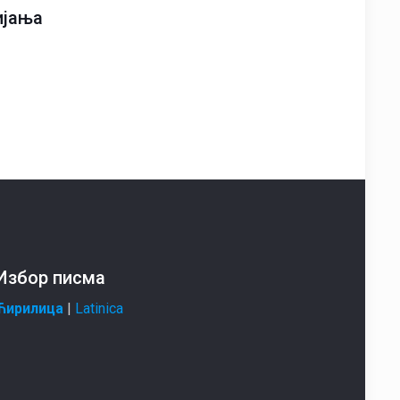
ијања
Избор писма
Ћирилица
|
Latinica