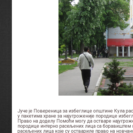
Јуче је Повереница за избеглице општине Кула ра
у пакетима хране за најугроженије породице избег
Право на доделу Помоћи могу да остваре најугрож
породице интерно расељених лица са боравиштем н
расељених лица које су оствариле право на новчан