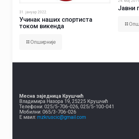
24. мај 2019
Јавни 
31. јануар 2022.
Учинак наших спортиста
Опш
током викенда
Опширније
Месна заједница Крушчић
Владимира Назора 19, 25225 Крушчић
Телефони: 025/5-706-026, 025/5-100-041
Мобилни: 065/3-706-026
Е маил:
mzkruscic@gmail.com