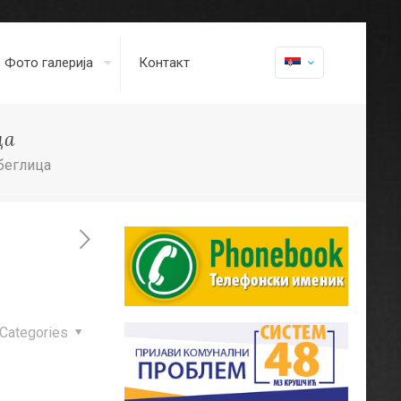
Фото галерија
Контакт
ца
збеглица
Categories