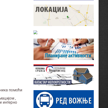
сника помоћи
.
мацијом ,
и интерно