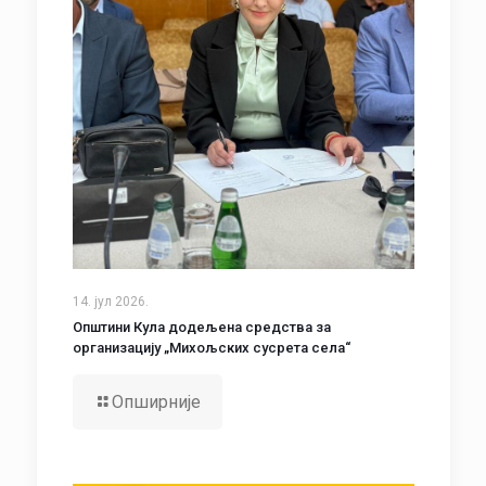
14. јул 2026.
Општини Кула додељена средства за
организацију „Михољских сусрета села“
Опширније