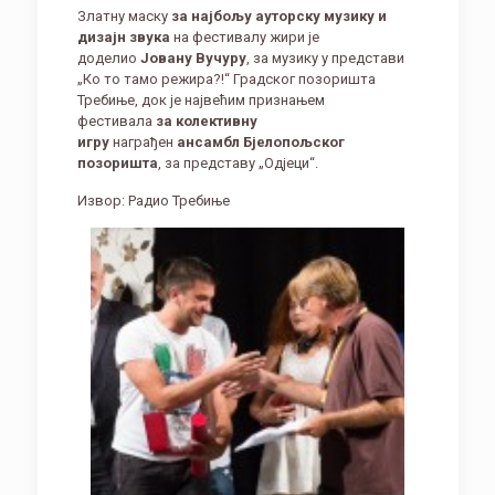
Златну маску
за најбољу ауторску музику и
дизајн звука
на фестивалу жири је
доделио
Јовану Вучуру
, за музику у представи
„Ко то тамо режира?!“ Градског позоришта
Требиње, док је највећим признањем
фестивала
за колективну
игру
награђен
ансамбл Бјелопољског
позоришта
, за представу „Одјеци“.
Извор: Радио Требиње