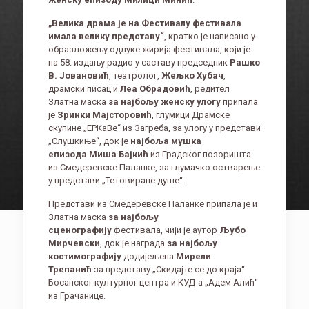
„Велика драма је на Фестивалу фестивала
имала велику представу“
, кратко је написано у
образложењу одлуке жирија фестивала, који је
на 58. издању радио у саставу председник
Рашко
В. Јовановић
, театролог,
Жељко Хубач
,
драмски писац и
Леа Обрадовић
, редител
Златна маска
за најбољу женску улогу
припала
је
Зринки Мајсторовић
, глумици Драмске
скупине „ЕРКаВе“ из Загреба, за улогу у представи
„Слушкиње“, док је
најбоља мушка
епизода
Миша Бајкић
из Градског позоришта
из Смедеревске Паланке, за глумачко остварење
у представи „Тетовиране душе“.
Представи из Смедеревске Паланке припала је и
Златна маска
за најбољу
сценографију
фестивала, чији је аутор
Љубо
Мирчевски
, док је награда
за најбољу
костимографију
додијељена
Мирели
Трепанић
за представу „Скидајте се до краја“
Босанског културног центра и КУД-а „Адем Алић“
из Грачанице.