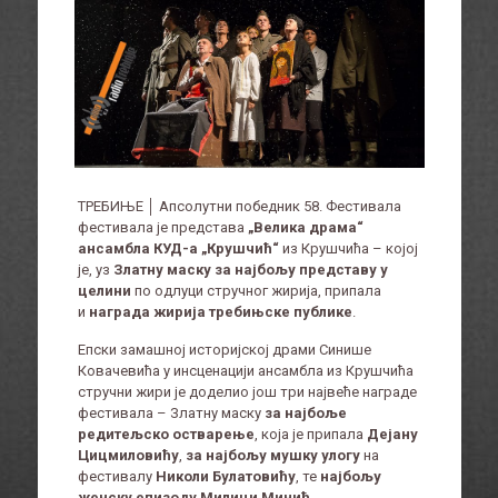
ТРЕБИЊЕ │ Апсолутни победник 58. Фестивала
фестивала је представа
„Велика драма“
ансамбла КУД-а „Крушчић“
из Крушчића – којој
је, уз
Златну маску за најбољу представу у
целини
по одлуци стручног жирија, припала
и
награда жирија требињске публике
.
Епски замашној историјској драми Синише
Ковачевића у инсценацији ансамбла из Крушчића
стручни жири је доделио још три највеће награде
фестивала – Златну маску
за најбоље
редитељско остварење
, која је припала
Дејану
Цицмиловићу
,
за најбољу мушку улогу
на
фестивалу
Николи Булатовићу
, те
најбољу
женску епизоду Милици Минић
.