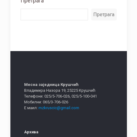
Претрага
Претрага
Месна заједница Крушчић
Владимира Назора 19, 25225 Крушчић
Телефони: 025/5-706-026, 025/5-100-041
Мобилни: 065/3-706-026
Е маил:
mzkruscic@gmail.com
Архива