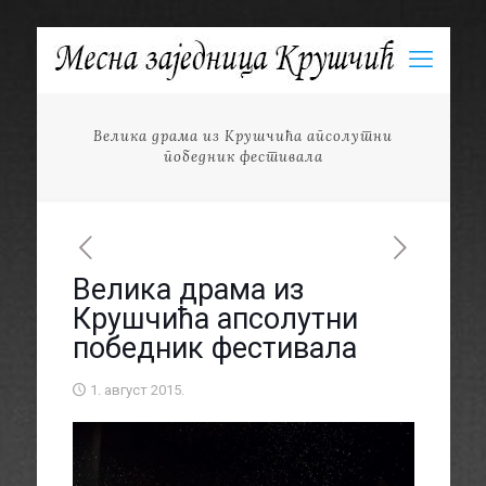
Велика драма из Крушчића апсолутни
победник фестивала
Велика драма из
Крушчића апсолутни
победник фестивала
1. август 2015.