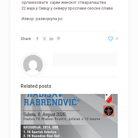
организовати
сајам женског стваралаштва
22.маја у Сивцу у оквиру прославе сеоске славе.
Извор: развојкула.рс
Share
0
Related posts