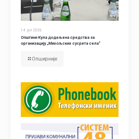
14. јул 2026.
Општини Кула додељена средства за
организацију „Михољских сусрета села“
Опширније