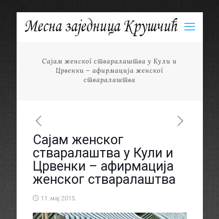
Сајам женског стваралаштва у Кули и
Црвенки – афирмација женског
стваралаштва
Сајам женског
стваралаштва у Кули и
Црвенки – афирмација
женског стваралаштва
11. мај 2015.