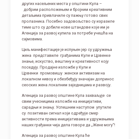
других насељених места у општини Кула –
добрим расположењем и бројним креативним
детаљима привлачиле су пажњу готово свих
пролазника. Посебно задовољство су изразиле
тиме што су добиле нове штандове које им је
Агенција за развој купила за потребе учешћа на
сајмовима.
Циљ манифестације је испуњен јер су удружења
жена
представиле
грађанима Куле и Црвенке
знање, искуство, вештину и креативност коју
поседују. Продајне изложбе у Кули и
Црвенки
промовишу
женски активизам на
локалном нивоу и обезбеђују значајан допринос
сеоских жена локалним заједницама и развоју.
Агенција за развој општине Кула захваљује
се
свим учесницима изложбе на иницијативи,
сарадњи и знању. Успешним наступом
упутиле
су
позитиван сигнал који одређује смер
активности према иницијативама и удружењима
наших грађанки чија дела говоре да „Жене могу“!
Агенција за развој општине Кула ће