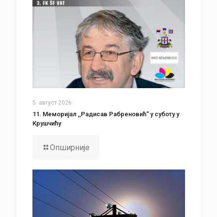
5. август 2026.
11. Меморијал ,,Радисав Рабреновић“ у суботу у
Крушчићу
Опширније