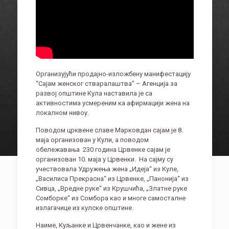
Организујући продајно-изложбену манифестацију
“Сајам женског стваралаштва” – Агенција за
развој општине Кула наставила је са
активностима усмереним ка афирмацији жена на
локалном нивоу.
Поводом црквене славе Марковдан сајам је 8.
маја организован у Кули, а поводом
обележавања
230 година Црвенке сајам је
организован 10. маја у Црвенки.
На сајму су
учествовала Удружења жена „Идеја“ из Куле,
„Василиса Прекрасна“ из Црвенке, „Панонија“ из
Сивца, „Вредне руке“ из Крушчића, „Златне руке
Сомборке“ из Сомбора као и многе самосталне
излагачице из кулске општине.
Наиме, Куљанке и Црвенчанке, као и жене из