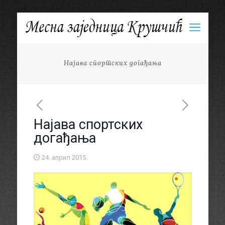
Најава спортских догађања
Најава спортских
догађања
24. април 2015.