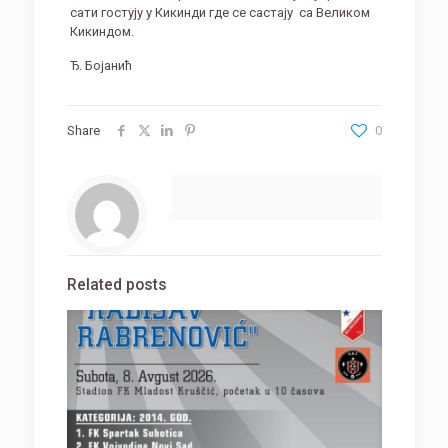
сати гостују у Кикинди где се састају са Великом
Кикиндом.
Ђ. Бојанић
Share
0
Related posts