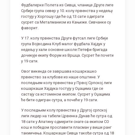
Фудбалерке Полета из Сивца, чланице Друге лиге
Србије група север у 10. колу првенства у недељу
гостују у Хоргошу где ће од 13 сати одиграти
сусрет са Металманиом из Кањиже. Сивчанке су
фаворит.
У 17. колу првенства Друге футсал лиге Србије
група Војводина Клуб малог фудбала Хајдук у
недељу у хали основне школе Петефи бригада
дочекује екипу Форум из Вршца. Сусрет ће почети
у 19 сати.
Овог викенда се завршава кошаркашко
првенство за клубове из наше општине. У
последњем колу првенства у Првој Српској лиги
кошаркаши Хајдука гостују у Оџацима где се
састају са истоменом екипом. Сусрет у Оџацима
ће бити одигран сутра, а почеће у 19 сати.
У последњем колу првенства у Другој српској
лиги лидер на табели Црвенка Дунав ће сутра од
18 сати у Апатину одмерити снаге са екипом СО
кош и победом прославити пласман у виши ранг
такмичења. Кошаркаши Сивца такође сутра од 18