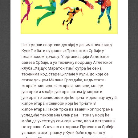
Централни спортски догађај у данима викенда у
Кули ће бити сутрашње Првенство Србије у
планинском трчању. У организацији Атлетског
савеза Србије, а уз техничку подршку Атлетског
клуба „Хајдук Маратон тим“ сутра ће се на
теренима код старе циглане у Кули, до које се
стиже улицом Милана Гроздића, надметати
старије пионирке и старији пионири, млађе
јуниорке и млађи јуниори, затим јуниорке и
јуниори, те сениорке које ће трчати деоницу дугу 5
километара и сениори који ће трчати 8
километара. Након трка из званичног програма
уследиће такозвана Опен ран – трка у којој ће
моћи да учествују сви који желе, као и ветерани и
ветеранке. Свечано отварање Првенства Србије
у планинском трчању у Кули биће одржано у