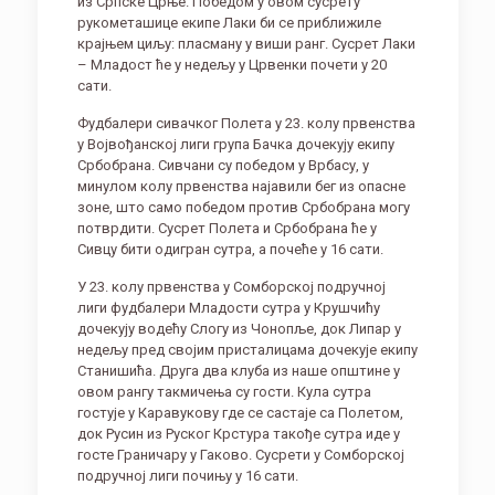
из Српске Црње. Победом у овом сусрету
рукометашице екипе Лаки би се приближиле
крајњем циљу: пласману у виши ранг. Сусрет Лаки
– Младост ће у недељу у Црвенки почети у 20
сати.
Фудбалери сивачког Полета у 23. колу првенства
у Војвођанској лиги група Бачка дочекују екипу
Србобрана. Сивчани су победом у Врбасу, у
минулом колу првенства најавили бег из опасне
зоне, што само победом против Србобрана могу
потврдити. Сусрет Полета и Србобрана ће у
Сивцу бити одигран сутра, а почеће у 16 сати.
У 23. колу првенства у Сомборској подручној
лиги фудбалери Младости сутра у Крушчићу
дочекују водећу Слогу из Чонопље, док Липар у
недељу пред својим присталицама дочекује екипу
Станишића. Друга два клуба из наше општине у
овом рангу такмичења су гости. Кула сутра
гостује у Каравукову где се састаје са Полетом,
док Русин из Руског Крстура такође сутра иде у
госте Граничару у Гаково. Сусрети у Сомборској
подручној лиги почињу у 16 сати.