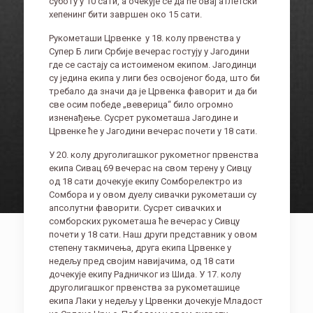
суботу у 10 сати, а очекује се да ће овај атлетски
хепенинг бити завршен око 15 сати.
Рукометаши Црвенке у 18. колу првенства у
Супер Б лиги Србије вечерас гостују у Јагодини
где се састају са истоименом екипом. Јагодинци
су једина екипа у лиги без освојеног бода, што би
требало да значи да је Црвенка фаворит и да би
све осим победе „веверица“ било огромно
изненађење. Сусрет рукометаша Јагодине и
Црвенке ће у Јагодини вечерас почети у 18 сати.
У 20. колу друголигашког рукометног првенства
екипа Сивац 69 вечерас на свом терену у Сивцу
од 18 сати дочекује екипу Сомборелектро из
Сомбора и у овом дуелу сивачки рукометаши су
апсолутни фаворити. Сусрет сивачких и
сомборских рукометаша ће вечерас у Сивцу
почети у 18 сати. Наш други представник у овом
степену такмичења, друга екипа Црвенке у
недељу пред својим навијачима, од 18 сати
дочекује екипу Радничког из Шида. У 17. колу
друголигашког првенства за рукометашице
екипа Лаки у недељу у Црвенки дочекује Младост