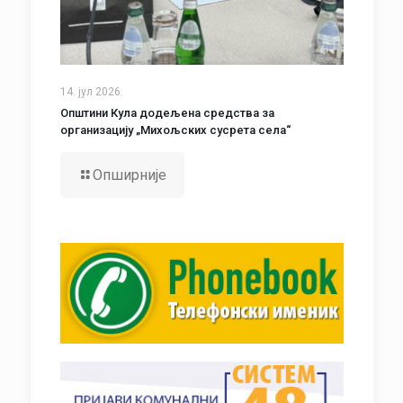
14. јул 2026.
Општини Кула додељена средства за
организацију „Михољских сусрета села“
Опширније