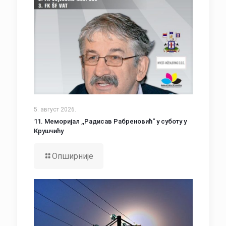
5. август 2026.
11. Меморијал ,,Радисав Рабреновић“ у суботу у
Крушчићу
Опширније