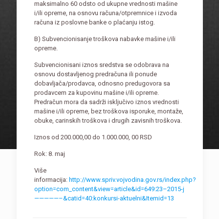
maksimalno 60 odsto od ukupne vrednosti mašine
i/ili opreme, na osnovu računa/otpremnice i izvoda
računa iz poslovne banke o plaćanju istog.
B) Subvencionisanje troškova nabavke mašine i/ili
opreme.
Subvencionisani iznos sredstva se odobrava na
osnovu dostavljenog predračuna ili ponude
dobavljača/prodavca, odnosno predugovora sa
prodavcem za kupovinu mašine i/ili opreme.
Predračun mora da sadrži isključivo iznos vrednosti
mašine i/ili opreme, bez troškova isporuke, montaže,
obuke, carinskih troškova i drugih zavisnih troškova.
Iznos od 200.000,00 do 1.000.000, 00 RSD
Rok: 8. maj
Više
informacija:
http://www.spriv.vojvodina.gov.rs/index.php?
option=com_content&view=article&id=649:23–2015-j
—————–&catid=40:konkursi-aktuelni&Itemid=13