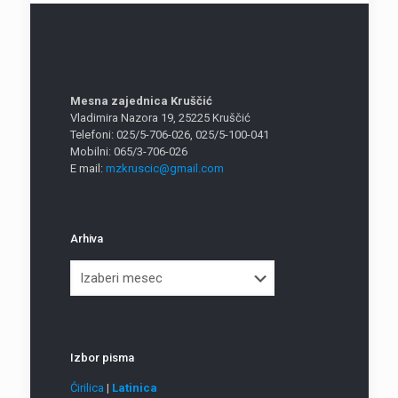
Mesna zajednica Kruščić
Vladimira Nazora 19, 25225 Kruščić
Telefoni: 025/5-706-026, 025/5-100-041
Mobilni: 065/3-706-026
E mail:
mzkruscic@gmail.com
Arhiva
Arhiva
Izbor pisma
Ćirilica
|
Latinica