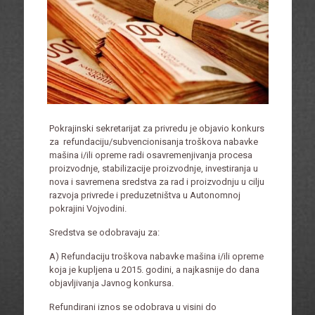
Pokrajinski sekretarijat za privredu je objavio konkurs
za refundaciju/subvencionisanja troškova nabavke
mašina i/ili opreme radi osavremenjivanja procesa
proizvodnje, stabilizacije proizvodnje, investiranja u
nova i savremena sredstva za rad i proizvodnju u cilju
razvoja privrede i preduzetništva u Autonomnoj
pokrajini Vojvodini.
Sredstva se odobravaju za:
A) Refundaciju troškova nabavke mašina i/ili opreme
koja je kupljena u 2015. godini, a najkasnije do dana
objavljivanja Javnog konkursa.
Refundirani iznos se odobrava u visini do