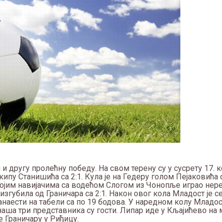
 другу пролећну победу. На свом терену су у сусрету 17. 
ипу Станишића са 2:1. Кула је на Гедеру голом Пејаковића с
војим навијачима са водећом Слогом из Чонопље играо нере
згубила од Граничара са 2:1. Након овог кола Младост је се
ванаести на табели са по 19 бодова. У наредном колу Младос
аша три представника су гости. Липар иде у Кљајићево на
е Граничару у Риђицу.