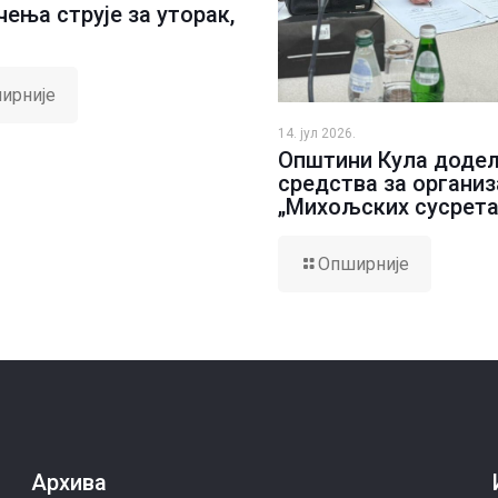
ења струје за уторак,
ирније
14. јул 2026.
Општини Кула доде
средства за организ
„Михољских сусрета
Опширније
Архива