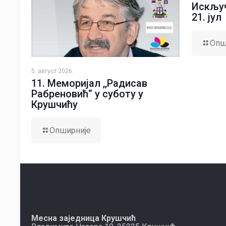
Искључ
21. јул
Опш
5. август 2026.
11. Меморијал ,,Радисав
Рабреновић“ у суботу у
Крушчићу
Опширније
Месна заједница Крушчић