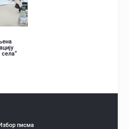
љена
ацију
 села“
Избор писма