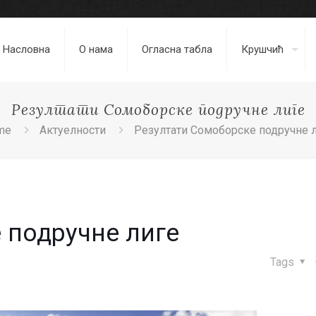
Насловна
О нама
Огласна табла
Крушчић
Резултати Сомоборске подручне лиге
me
Актуелности
Резултати Сомоборске подручне 
 подручне лиге
Tags