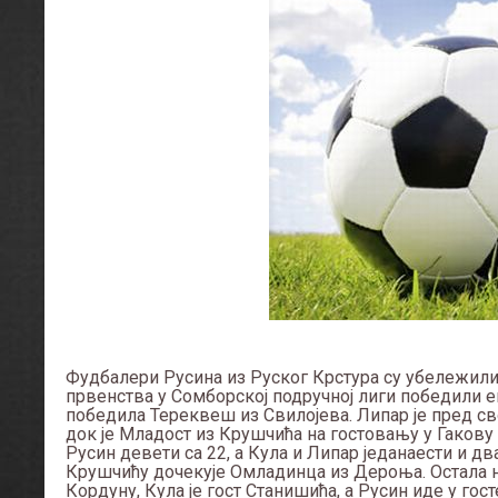
Фудбалери Русина из Руског Крстура су убележили и
првенства у Сомборској подручној лиги победили ек
победила Тереквеш из Свилојева. Липар је пред с
док је Младост из Крушчића на гостовању у Гакову и
Русин девети са 22, а Кула и Липар једанаести и д
Крушчићу дочекује Омладинца из Дероња. Остала н
Кордуну, Кула је гост Станишића, а Русин иде у гост