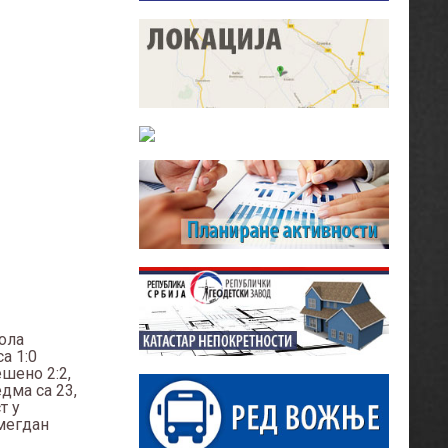
кола
а 1:0
шено 2:2,
дма са 23,
т у
 мегдан