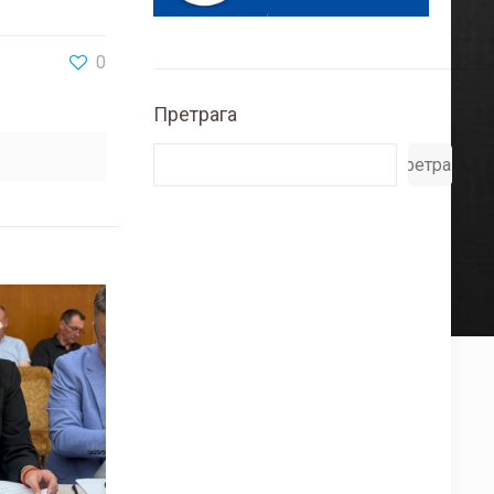
0
Претрага
Претрага