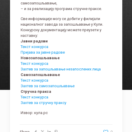
самозапошљавање,
– и за реализацију програма стручне праксе.
Све информације могу се добити у филијали
националног завода за запошљавање у Кули.
Конкурсну документацију можете преузети у
наставку:
Јавни радови
Текст конкурса
Пријава за јавне радове
Новозапошљавање
Текст конкурса
Захтев за запошљавање незапослених лица
Самозапошљавање
Текст конкурса
Захтев за самозапошљавање
Стручна пракса
Текст конкурса
Захтев за стручну праксу
Извор: кула.рс
Share
0