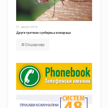
31. август 2018.
Други третман сузбијања комараца
Опширније