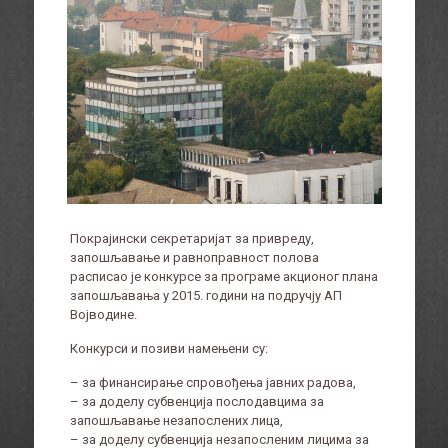
Покрајински секретаријат за привреду,
запошљавање и равноправност полова
расписао је конкурсе за програме акционог плана
запошљавања у 2015. години на подручју АП
Војводине.
Конкурси и позиви намењени су:
– за финансирање спровођења јавних радова,
– за доделу субвенција послодавцима за
запошљавање незапослених лица,
– за доделу субвенција незапосленим лицима за