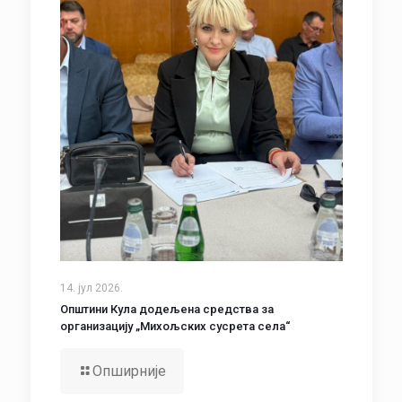
14. јул 2026.
Општини Кула додељена средства за
организацију „Михољских сусрета села“
Опширније